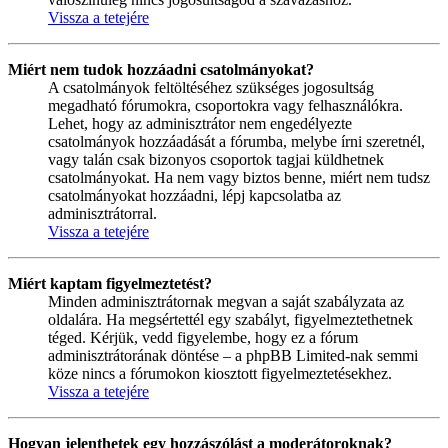
Vissza a tetejére
Miért nem tudok hozzáadni csatolmányokat?
A csatolmányok feltöltéséhez szükséges jogosultság
megadható fórumokra, csoportokra vagy felhasználókra.
Lehet, hogy az adminisztrátor nem engedélyezte
csatolmányok hozzáadását a fórumba, melybe írni szeretnél,
vagy talán csak bizonyos csoportok tagjai küldhetnek
csatolmányokat. Ha nem vagy biztos benne, miért nem tudsz
csatolmányokat hozzáadni, lépj kapcsolatba az
adminisztrátorral.
Vissza a tetejére
Miért kaptam figyelmeztetést?
Minden adminisztrátornak megvan a saját szabályzata az
oldalára. Ha megsértettél egy szabályt, figyelmeztethetnek
téged. Kérjük, vedd figyelembe, hogy ez a fórum
adminisztrátorának döntése – a phpBB Limited-nak semmi
köze nincs a fórumokon kiosztott figyelmeztetésekhez.
Vissza a tetejére
Hogyan jelenthetek egy hozzászólást a moderátoroknak?