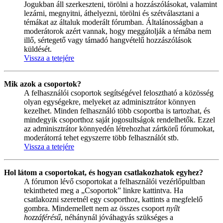
Jogukban áll szerkeszteni, törölni a hozzászólásokat, valamint
lezárni, megnyitni, áthelyezni, törölni és szétválasztani a
témákat az általuk moderált fórumban. Általánosságban a
moderátorok azért vannak, hogy meggátolják a témába nem
illő, sértegető vagy támadó hangvételű hozzászólások
küldését.
Vissza a tetejére
Mik azok a csoportok?
A felhasználói csoportok segítségével felosztható a közösség
olyan egységekre, melyeket az adminisztrátor könnyen
kezelhet. Minden felhasználó több csoportba is tartozhat, és
mindegyik csoporthoz saját jogosultságok rendelhetők. Ezzel
az adminisztrátor könnyedén létrehozhat zártkörű fórumokat,
moderátorrá tehet egyszerre több felhasználót stb.
Vissza a tetejére
Hol látom a csoportokat, és hogyan csatlakozhatok egyhez?
A fórumon lévő csoportokat a felhasználói vezérlőpultban
tekintheted meg a „Csoportok” linkre kattintva. Ha
csatlakozni szeretnél egy csoporthoz, kattints a megfelelő
gombra. Mindemellett nem az összes csoport
nyílt
hozzáférésű
, néhánynál jóváhagyás szükséges a