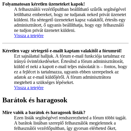
Folyamatosan kéretlen üzeneteket kapok!
A felhasználói vezérlőpultban beállítható szűrők segítségével
letilthatsz embereket, hogy ne tudjanak neked privát üzenetet
küldeni. Ha sértegető üzeneteket kapsz valakitől, értesíts egy
adminisztrátort, ő ugyanis beállíthatja, hogy egy felhasználó
ne tudjon privát üzenetet küldeni.
Vissza a tetejére
Kéretlen vagy sértegető e-mailt kaptam valakitől a fórumról!
Ezt sajnálattal halljuk. A fórum e-mail funkciója tartalmaz ez
irányú óvintézkedéseket. Értesítsd a fórum adminisztrátorát,
küldd el neki a kapott e-mail teljes másolatát is – fontos, hogy
ez a fejlécet is tartalmazza, ugyanis ebben szerepelnek az
adatok az e-mail küldőjéről. A fórum adminisztrátora
megteheti a szükséges lépéseket.
Vissza a tetejére
Barátok és haragosok
Mire valók a barátok és haragosok listák?
Ezen listák segítségével rendszerezheted a fórum többi tagját.
A barátok listában szereplő felhasználók megjelennek a
felhasználói vezérlőpultban, így gyorsan elérheted őket,