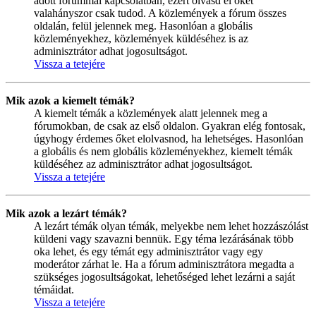
adott fórummal kapcsolatban, ezért olvasd el őket
valahányszor csak tudod. A közlemények a fórum összes
oldalán, felül jelennek meg. Hasonlóan a globális
közleményekhez, közlemények küldéséhez is az
adminisztrátor adhat jogosultságot.
Vissza a tetejére
Mik azok a kiemelt témák?
A kiemelt témák a közlemények alatt jelennek meg a
fórumokban, de csak az első oldalon. Gyakran elég fontosak,
úgyhogy érdemes őket elolvasnod, ha lehetséges. Hasonlóan
a globális és nem globális közleményekhez, kiemelt témák
küldéséhez az adminisztrátor adhat jogosultságot.
Vissza a tetejére
Mik azok a lezárt témák?
A lezárt témák olyan témák, melyekbe nem lehet hozzászólást
küldeni vagy szavazni bennük. Egy téma lezárásának több
oka lehet, és egy témát egy adminisztrátor vagy egy
moderátor zárhat le. Ha a fórum adminisztrátora megadta a
szükséges jogosultságokat, lehetőséged lehet lezárni a saját
témáidat.
Vissza a tetejére