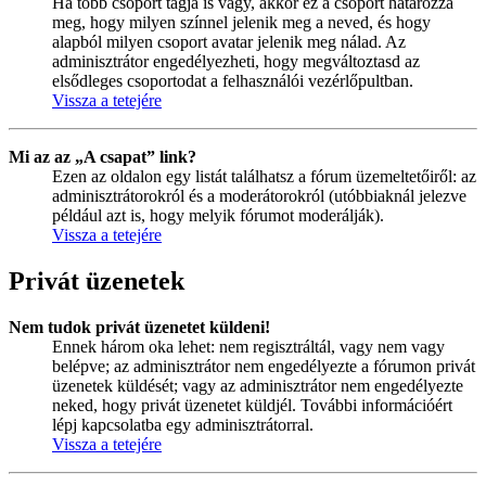
Ha több csoport tagja is vagy, akkor ez a csoport határozza
meg, hogy milyen színnel jelenik meg a neved, és hogy
alapból milyen csoport avatar jelenik meg nálad. Az
adminisztrátor engedélyezheti, hogy megváltoztasd az
elsődleges csoportodat a felhasználói vezérlőpultban.
Vissza a tetejére
Mi az az „A csapat” link?
Ezen az oldalon egy listát találhatsz a fórum üzemeltetőiről: az
adminisztrátorokról és a moderátorokról (utóbbiaknál jelezve
például azt is, hogy melyik fórumot moderálják).
Vissza a tetejére
Privát üzenetek
Nem tudok privát üzenetet küldeni!
Ennek három oka lehet: nem regisztráltál, vagy nem vagy
belépve; az adminisztrátor nem engedélyezte a fórumon privát
üzenetek küldését; vagy az adminisztrátor nem engedélyezte
neked, hogy privát üzenetet küldjél. További információért
lépj kapcsolatba egy adminisztrátorral.
Vissza a tetejére