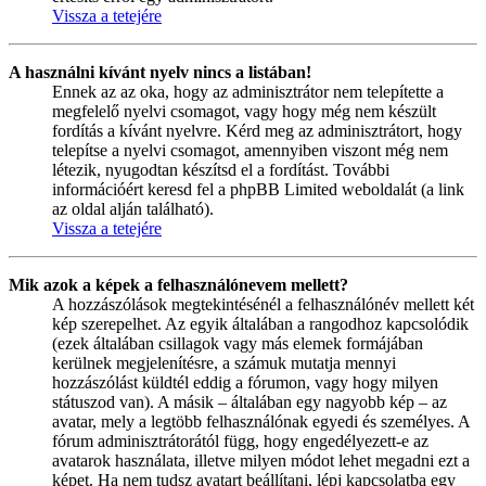
Vissza a tetejére
A használni kívánt nyelv nincs a listában!
Ennek az az oka, hogy az adminisztrátor nem telepítette a
megfelelő nyelvi csomagot, vagy hogy még nem készült
fordítás a kívánt nyelvre. Kérd meg az adminisztrátort, hogy
telepítse a nyelvi csomagot, amennyiben viszont még nem
létezik, nyugodtan készítsd el a fordítást. További
információért keresd fel a phpBB Limited weboldalát (a link
az oldal alján található).
Vissza a tetejére
Mik azok a képek a felhasználónevem mellett?
A hozzászólások megtekintésénél a felhasználónév mellett két
kép szerepelhet. Az egyik általában a rangodhoz kapcsolódik
(ezek általában csillagok vagy más elemek formájában
kerülnek megjelenítésre, a számuk mutatja mennyi
hozzászólást küldtél eddig a fórumon, vagy hogy milyen
státuszod van). A másik – általában egy nagyobb kép – az
avatar, mely a legtöbb felhasználónak egyedi és személyes. A
fórum adminisztrátorától függ, hogy engedélyezett-e az
avatarok használata, illetve milyen módot lehet megadni ezt a
képet. Ha nem tudsz avatart beállítani, lépj kapcsolatba egy