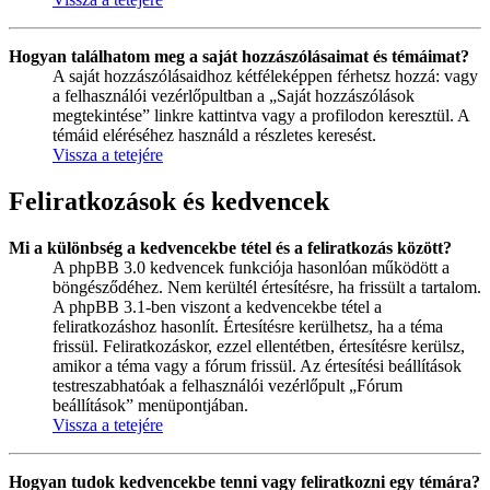
Hogyan találhatom meg a saját hozzászólásaimat és témáimat?
A saját hozzászólásaidhoz kétféleképpen férhetsz hozzá: vagy
a felhasználói vezérlőpultban a „Saját hozzászólások
megtekintése” linkre kattintva vagy a profilodon keresztül. A
témáid eléréséhez használd a részletes keresést.
Vissza a tetejére
Feliratkozások és kedvencek
Mi a különbség a kedvencekbe tétel és a feliratkozás között?
A phpBB 3.0 kedvencek funkciója hasonlóan működött a
böngésződéhez. Nem kerültél értesítésre, ha frissült a tartalom.
A phpBB 3.1-ben viszont a kedvencekbe tétel a
feliratkozáshoz hasonlít. Értesítésre kerülhetsz, ha a téma
frissül. Feliratkozáskor, ezzel ellentétben, értesítésre kerülsz,
amikor a téma vagy a fórum frissül. Az értesítési beállítások
testreszabhatóak a felhasználói vezérlőpult „Fórum
beállítások” menüpontjában.
Vissza a tetejére
Hogyan tudok kedvencekbe tenni vagy feliratkozni egy témára?