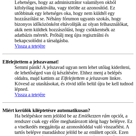
Lehetséges, hogy az adminisztrátor valamilyen okból
kifolyólag inaktiválta, vagy törölte az azonosítód. Ez
utóbbinak egy lehetséges oka, hogy nem küldtél egy
hozzászólást se. Néhány fórumon ugyanis szokás, hogy
bizonyos időközönként eltávolítják az olyan felhasználókat,
akik nem küldtek hozzászólást, hogy csökkentsék az
adatbázis méretét. Próbálj meg újra regisztrálni és
bekapcsolódni a társalgásba.
Vissza a tetejére
Elfelejtettem a jelszavamat!
Semmi pánik! A jelszavad ugyan nem lehet utólag kideríteni,
de lehetőséged van új készítésére. Ehhez menj a belépés
oldalra, majd kattints az
Elfelejtettem a jelszavam
linkre.
Kövesd az utasításokat, és rövid időn belül újra be kell tudnod
lépned.
Vissza a tetejére
Miért kerülök kiléptetésre automatikusan?
Ha belépéskor nem jelölöd be az
Emlékezzen rám
opciót, a
rendszer csak egy előre meghatározott ideig hagy belépve. Ez
a viselkedés meggátolja az azonosítóddal való visszaélést. A
tartós belépve maradáshoz jelöld be az említett opciót. Ezen