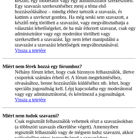
készítő, egy moderátor vagy egy adminisztrátor szerkesztheti.
Egy szavazás szerkesztéséhez menj a téma első
hozzászólásához – mindig ehhez tartozik a szavazás, és
kattints a
szerkeszt
gombra. Ha még senki sem szavazott, a
készítő még törölheti a szavazást, vagy megváltoztathatja a
választási lehetőségeket, de ha már érkezett szavazat, csak egy
adminisztrátor vagy egy moderátor törölheti vagy
szerkesztheti a szavazást. Így nem lehet manipulálni a
szavazást a szavazási lehetőségek megváltoztatásával.
Vissza a tetejére
Miért nem férek hozzá egy fórumhoz?
Néhány fórum lehet, hogy csak bizonyos felhasználók, illetve
csoportok számára érhető el. A fórum megtekintéséhez,
olvasásához, benne hozzászólás küldéséhez stb. lehet, hogy
speciális jogosultság kell. Lépj kapcsolatba egy moderátorral
vagy egy adminisztrátorral, és kérelmezd a jogosultságot.
Vissza a tetejére
Miért nem tudok szavazni?
Csak regisztrált felhasználók vehetnek részt a szavazásokban
(a többszöri szavazás elkerülése végett). Amennyiben
regisztrált felhasználó vagy de mégsem tudsz szavazni, akkor
valószínűleg nincs jogosultságod a szavazáshoz.