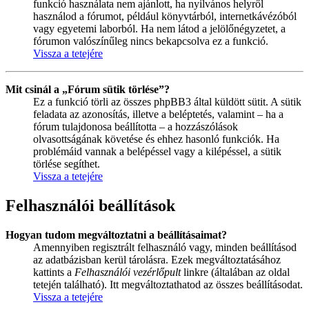
funkció használata nem ajánlott, ha nyilvános helyről
használod a fórumot, például könyvtárból, internetkávézóból
vagy egyetemi laborból. Ha nem látod a jelölőnégyzetet, a
fórumon valószínűleg nincs bekapcsolva ez a funkció.
Vissza a tetejére
Mit csinál a „Fórum sütik törlése”?
Ez a funkció törli az összes phpBB3 által küldött sütit. A sütik
feladata az azonosítás, illetve a beléptetés, valamint – ha a
fórum tulajdonosa beállította – a hozzászólások
olvasottságának követése és ehhez hasonló funkciók. Ha
problémáid vannak a belépéssel vagy a kilépéssel, a sütik
törlése segíthet.
Vissza a tetejére
Felhasználói beállítások
Hogyan tudom megváltoztatni a beállításaimat?
Amennyiben regisztrált felhasználó vagy, minden beállításod
az adatbázisban kerül tárolásra. Ezek megváltoztatásához
kattints a
Felhasználói vezérlőpult
linkre (általában az oldal
tetején található). Itt megváltoztathatod az összes beállításodat.
Vissza a tetejére