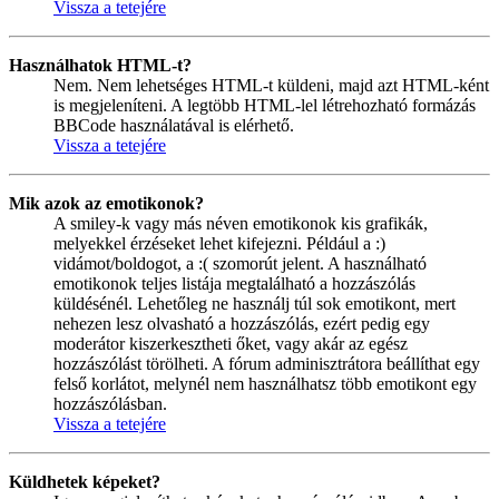
Vissza a tetejére
Használhatok HTML-t?
Nem. Nem lehetséges HTML-t küldeni, majd azt HTML-ként
is megjeleníteni. A legtöbb HTML-lel létrehozható formázás
BBCode használatával is elérhető.
Vissza a tetejére
Mik azok az emotikonok?
A smiley-k vagy más néven emotikonok kis grafikák,
melyekkel érzéseket lehet kifejezni. Például a :)
vidámot/boldogot, a :( szomorút jelent. A használható
emotikonok teljes listája megtalálható a hozzászólás
küldésénél. Lehetőleg ne használj túl sok emotikont, mert
nehezen lesz olvasható a hozzászólás, ezért pedig egy
moderátor kiszerkesztheti őket, vagy akár az egész
hozzászólást törölheti. A fórum adminisztrátora beállíthat egy
felső korlátot, melynél nem használhatsz több emotikont egy
hozzászólásban.
Vissza a tetejére
Küldhetek képeket?