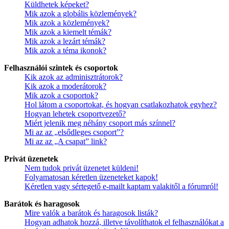
Küldhetek képeket?
Mik azok a globális közlemények?
Mik azok a közlemények?
Mik azok a kiemelt témák?
Mik azok a lezárt témák?
Mik azok a téma ikonok?
Felhasználói szintek és csoportok
Kik azok az adminisztrátorok?
Kik azok a moderátorok?
Mik azok a csoportok?
Hol látom a csoportokat, és hogyan csatlakozhatok egyhez?
Hogyan lehetek csoportvezető?
Miért jelenik meg néhány csoport más színnel?
Mi az az „elsődleges csoport”?
Mi az az „A csapat” link?
Privát üzenetek
Nem tudok privát üzenetet küldeni!
Folyamatosan kéretlen üzeneteket kapok!
Kéretlen vagy sértegető e-mailt kaptam valakitől a fórumról!
Barátok és haragosok
Mire valók a barátok és haragosok listák?
Hogyan adhatok hozzá, illetve távolíthatok el felhasználókat a