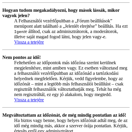
Hogyan tudom megakadályozni, hogy mások lássák, mikor
vagyok jelen?
A Felhasználói vezérlőpultban a „Fórum beállítások”
menüpont alatt található a „Jelenlét elrejtése” beállítás. Ha ezt
re állítod, csak az adminisztrátorok, a moderátorok,
Igen
illetve saját magad fogod látni, hogy jelen vagy-e.
Vissza a tetejére
Nem pontos az idő!
Feltehetően az időpontok más időzóna szerint kerülnek
megjelenítésre, mint amiben vagy. Ez esetben változtasd meg
a felhasználói vezérlőpultban az időzónád a tartózkodási
helyednek megfelelően. Kérjük, vedd figyelembe, hogy az
időzónát – mint a legtöbb más felhasználói beállítást – csak
regisztrált felhasználók változtathatják meg. Tehát ha még
nem regisztráltál, ez egy jó alakalom, hogy megtedd.
Vissza a tetejére
Megváltoztattam az időzónát, de még mindig pontatlan az idő!
Ha biztos vagy benne, hogy helyes időzónát adtál meg, de az
idő még mindig más, akkor a szerver órája pontatlan. Kérjük,
értesíts erről egy adminisztrátort.