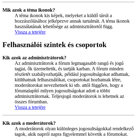
Mik azok a téma ikonok?
A téma ikonok kis képek, melyeket a küldő társít a
hozzászólásához jelképezve annak tartalmát. A téma ikonok
használatának lehetősége az adminisztrátortól függ.
Vissza a tetejére
Felhasználói szintek és csoportok
Kik azok az adminisztrátorok?
Az adminisztrátorok a fórum legmagasabb rangú és jogú
tagjai, ők üzemeltetik, és tartják karban. A fórum minden
részletét szabályozhatják, például jogosultságokat adhatnak,
kitilthatnak felhasználókat, csoportokat hozhatnak létre,
moderátorokat nevezhetnek ki stb. attól függően, hogy a
fórumalapító milyen jogosultságokat adott a többi
adminisztrátornak. Teljesjogú moderátorok is lehetnek az
összes fórumban.
Vissza a tetejére
Kik azok a moderátorok?
A moderátorok olyan különleges jogosultságokkal rendelkező
tagok, akik napról napra figyelemmel követik a fórumokat.