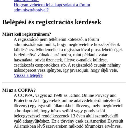
Hogyan vehetem fel a kapcsolatot a fórum
adminisztrátorával?
Belépési és regisztrációs kérdések
Miért kell regisztrálnom?
A regisztráció nem feltétlenül kötelező, a fórum
adminisztrátorán múlik, hogy megköveteli-e hozzászólások
küldéséhez. Mindemellett a regisztrációval plusz lehetőségek
is elérhetővé válnak a számodra, mint például avatar
használata, privát üzenetek, illetve e-mailek küldése,
csatlakozás csoportokhoz stb. A regisztráció csupán néhány
másodpercet vesz igénybe, így javasoljuk, hogy éljél vele.
Vissza a tetejére
Mi az a COPPA?
A COPPA, vagyis az 1998-as „Child Online Privacy and
Protection Act” (gyerekek online adatvédelméről intézkedő
törvény) egy egyesült államokbeli törvény, mely megköveteli
a honlapoktól, hogy írásos szülői vagy gondviselői
beleegyezéssel rendelkezzenek 13 éven aluli személyektől
való adatgyűjtéshez. Ez a törvény csak az Amerikai Egyesült
Államokban lévő szervereken működő fórumokra érvényes,