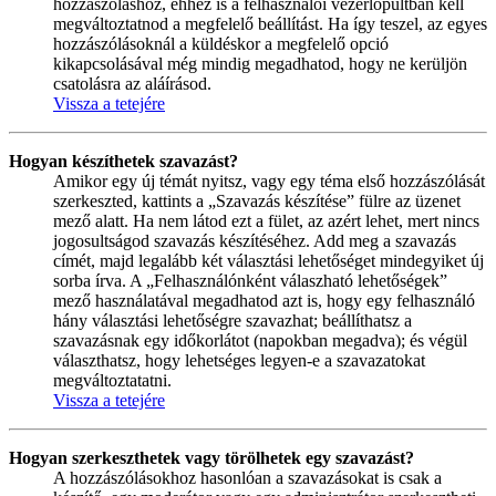
hozzászóláshoz, ehhez is a felhasználói vezérlőpultban kell
megváltoztatnod a megfelelő beállítást. Ha így teszel, az egyes
hozzászólásoknál a küldéskor a megfelelő opció
kikapcsolásával még mindig megadhatod, hogy ne kerüljön
csatolásra az aláírásod.
Vissza a tetejére
Hogyan készíthetek szavazást?
Amikor egy új témát nyitsz, vagy egy téma első hozzászólását
szerkeszted, kattints a „Szavazás készítése” fülre az üzenet
mező alatt. Ha nem látod ezt a fület, az azért lehet, mert nincs
jogosultságod szavazás készítéséhez. Add meg a szavazás
címét, majd legalább két választási lehetőséget mindegyiket új
sorba írva. A „Felhasználónként válaszható lehetőségek”
mező használatával megadhatod azt is, hogy egy felhasználó
hány választási lehetőségre szavazhat; beállíthatsz a
szavazásnak egy időkorlátot (napokban megadva); és végül
választhatsz, hogy lehetséges legyen-e a szavazatokat
megváltoztatatni.
Vissza a tetejére
Hogyan szerkeszthetek vagy törölhetek egy szavazást?
A hozzászólásokhoz hasonlóan a szavazásokat is csak a