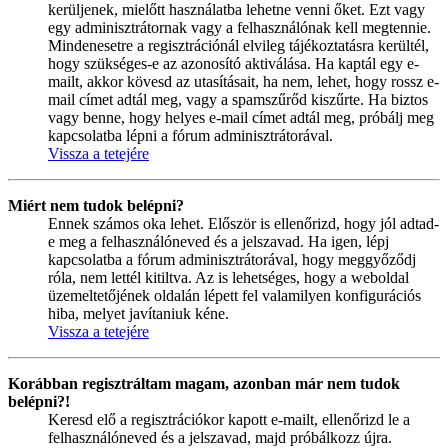
kerüljenek, mielőtt használatba lehetne venni őket. Ezt vagy
egy adminisztrátornak vagy a felhasználónak kell megtennie.
Mindenesetre a regisztrációnál elvileg tájékoztatásra kerültél,
hogy szükséges-e az azonosító aktiválása. Ha kaptál egy e-
mailt, akkor kövesd az utasításait, ha nem, lehet, hogy rossz e-
mail címet adtál meg, vagy a spamszűrőd kiszűrte. Ha biztos
vagy benne, hogy helyes e-mail címet adtál meg, próbálj meg
kapcsolatba lépni a fórum adminisztrátorával.
Vissza a tetejére
Miért nem tudok belépni?
Ennek számos oka lehet. Először is ellenőrizd, hogy jól adtad-
e meg a felhasználóneved és a jelszavad. Ha igen, lépj
kapcsolatba a fórum adminisztrátorával, hogy meggyőződj
róla, nem lettél kitiltva. Az is lehetséges, hogy a weboldal
üzemeltetőjének oldalán lépett fel valamilyen konfigurációs
hiba, melyet javítaniuk kéne.
Vissza a tetejére
Korábban regisztráltam magam, azonban már nem tudok
belépni?!
Keresd elő a regisztrációkor kapott e-mailt, ellenőrizd le a
felhasználóneved és a jelszavad, majd próbálkozz újra.