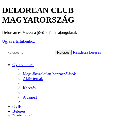
DELOREAN CLUB
MAGYARORSZÁG
Delorean és Vissza a jövőbe film rajongóknak
Ugrás a tartalomhoz
Részletes keresés
Keresés
Gyors linkek
Megválaszolatlan hozzászólások
Aktív témák
Keresés
A csapat
GyIK
Belépés
Regisztráció