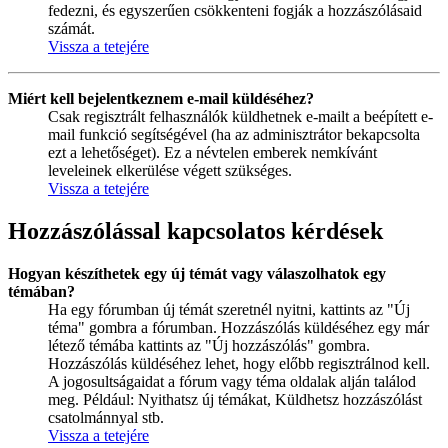
fedezni, és egyszerűen csökkenteni fogják a hozzászólásaid
számát.
Vissza a tetejére
Miért kell bejelentkeznem e-mail küldéséhez?
Csak regisztrált felhasználók küldhetnek e-mailt a beépített e-
mail funkció segítségével (ha az adminisztrátor bekapcsolta
ezt a lehetőséget). Ez a névtelen emberek nemkívánt
leveleinek elkerülése végett szükséges.
Vissza a tetejére
Hozzászólással kapcsolatos kérdések
Hogyan készíthetek egy új témát vagy válaszolhatok egy
témában?
Ha egy fórumban új témát szeretnél nyitni, kattints az "Új
téma" gombra a fórumban. Hozzászólás küldéséhez egy már
létező témába kattints az "Új hozzászólás" gombra.
Hozzászólás küldéséhez lehet, hogy előbb regisztrálnod kell.
A jogosultságaidat a fórum vagy téma oldalak alján találod
meg. Például: Nyithatsz új témákat, Küldhetsz hozzászólást
csatolmánnyal stb.
Vissza a tetejére