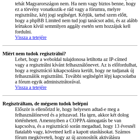
tehát Magyarországon nem. Ha nem vagy biztos benne, hogy
ez a törvény vonatkozik-e rád vagy a fórumra, melyre
regisztrálsz, kérj jogi segítséget. Kérjük, tartsd szem előtt,
hogy a phpBB Limited nem tud jogi tanácsot adni, és az alább
leírtakon kívül semmilyen aggály esetén sem hozzájuk kell
fordulni.
Vissza a tetejére
Miért nem tudok regisztrálni?
Lehet, hogy a weboldal tulajdonosa letiltotta az IP-címed
vagy a regisztrálni kívánt felhasználónevet. Az is előfordulhat,
hogy a regisztráció kikapcsolásra került, hogy ne tudjanak új
felhasználók regisztrálni. További segítségért lépj kapcsolatba
a fórum egyik adminisztrátorával.
Vissza a tetejére
Regisztráltam, de mégsem tudok belépni
Először is ellenőrizd le, hogy helyesen adtad-e meg a
felhasználóneved és a jelszavad. Ha igen, akkor két dolog
történhetett. Amennyiben a COPPA-támogatás be van
kapcsolva, és a regisztráció során megadtad, hogy 13 évesnél
fiatalabb vagy, követned kell a kapott utasításokat. Számos
fórum megköveteli, hogy az új azonosítók aktiválásra