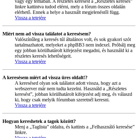
vagy egy témában. A részletes keresést a „Részletes keresés”
linkre kattintva tudod elérni, mely a fórum összes oldalán
elérhető. Ennek a helye a használt megjelenéstől függ.
Vissza a tetejére
Miért nem ad vissza találatot a keresésem?
Valószínűleg a keresés túl általános volt, és sok gyakori szót
tartalmazhatott, melyeket a phpBB3 nem indexel. Próbálj meg
egy jobban körülhatárolt kifejezést megadni, és használd ki a
részletes keresés lehetőségeit.
Vissza a tetejére
A keresésem miért ad vissza üres oldalt!?
A keresésed olyan sok találatot adott vissza, hogy azt a
webszerver már nem tudta kezelni. Használd a „Részletes
keresést”, jobban körülhatárolt kifejezést adj meg, és válaszd
ki, hogy csak melyik fórumban szeretnél keresni.
Vissza a tetejére
Hogyan kereshetek a tagok között?
Menj a „Taglista” oldalra, és kattints a „Felhasználó keresése”
linkre.
Vissza a tetejére