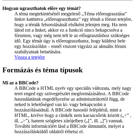
Hogyan ugraszthatok előre egy témát?
A téma megtekintésénél megjelenő „Téma előreugrasztása”
linkre kattintva „előreugraszthatsz” egy témát a fórum tetejére,
hogy a témák felsorolásánál elsőként jelenjen meg. Ha nem
látod ezt a linket, akkor ez a funkció nincs bekapcsolva a
fórumon, vagy még nem telt le az előugrasztáshoz szükséges
idő. Egy témát úgy is előreugraszthatsz, hogy küldesz bele
egy hozzászólást – ennél viszont vigyázz az aktuális fórum
szabályainak betartására.
Vissza a tetejére
Formázás és téma típusok
Mi az a BBCode?
A BBCode a HTML nyelv egy speciális változata, mely nagy
teret enged egy szövegrészlet megformázásához. A BBCode
használatának engedélyezése az adminisztrátortól függ, de
neked is lehetőséged van ki- vagy bekapcsolni a
hozzászólásaidnál. A BBCode hasonló felépítésű, mint a
HTML, kivéve hogy a címkék nem kacsacsőrök között („<” ,
ill. „>”), hanem szögletes zárójelben („[”, ill. „]”) vannak.
További információért lásd a BBCode útmutatót, melyet a
hozzászólásküldő oldalról érhetsz el.