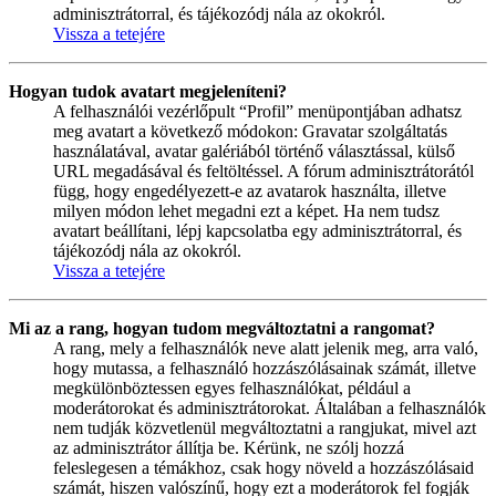
adminisztrátorral, és tájékozódj nála az okokról.
Vissza a tetejére
Hogyan tudok avatart megjeleníteni?
A felhasználói vezérlőpult “Profil” menüpontjában adhatsz
meg avatart a következő módokon: Gravatar szolgáltatás
használatával, avatar galériából történő választással, külső
URL megadásával és feltöltéssel. A fórum adminisztrátorától
függ, hogy engedélyezett-e az avatarok használta, illetve
milyen módon lehet megadni ezt a képet. Ha nem tudsz
avatart beállítani, lépj kapcsolatba egy adminisztrátorral, és
tájékozódj nála az okokról.
Vissza a tetejére
Mi az a rang, hogyan tudom megváltoztatni a rangomat?
A rang, mely a felhasználók neve alatt jelenik meg, arra való,
hogy mutassa, a felhasználó hozzászólásainak számát, illetve
megkülönböztessen egyes felhasználókat, például a
moderátorokat és adminisztrátorokat. Általában a felhasználók
nem tudják közvetlenül megváltoztatni a rangjukat, mivel azt
az adminisztrátor állítja be. Kérünk, ne szólj hozzá
feleslegesen a témákhoz, csak hogy növeld a hozzászólásaid
számát, hiszen valószínű, hogy ezt a moderátorok fel fogják