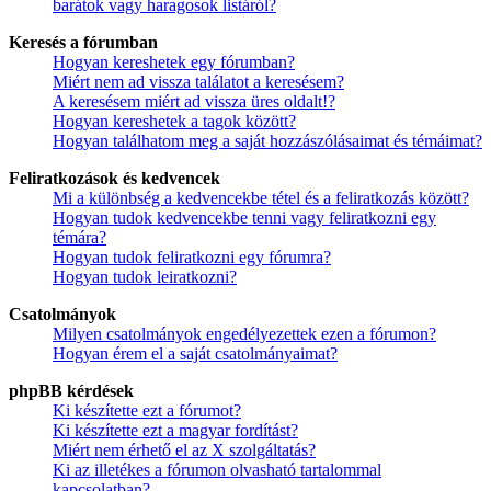
barátok vagy haragosok listáról?
Keresés a fórumban
Hogyan kereshetek egy fórumban?
Miért nem ad vissza találatot a keresésem?
A keresésem miért ad vissza üres oldalt!?
Hogyan kereshetek a tagok között?
Hogyan találhatom meg a saját hozzászólásaimat és témáimat?
Feliratkozások és kedvencek
Mi a különbség a kedvencekbe tétel és a feliratkozás között?
Hogyan tudok kedvencekbe tenni vagy feliratkozni egy
témára?
Hogyan tudok feliratkozni egy fórumra?
Hogyan tudok leiratkozni?
Csatolmányok
Milyen csatolmányok engedélyezettek ezen a fórumon?
Hogyan érem el a saját csatolmányaimat?
phpBB kérdések
Ki készítette ezt a fórumot?
Ki készítette ezt a magyar fordítást?
Miért nem érhető el az X szolgáltatás?
Ki az illetékes a fórumon olvasható tartalommal
kapcsolatban?