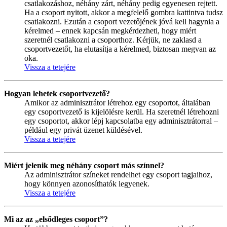
csatlakozáshoz, néhány zárt, néhány pedig egyenesen rejtett.
Ha a csoport nyitott, akkor a megfelelő gombra kattintva tudsz
csatlakozni. Ezután a csoport vezetőjének jóvá kell hagynia a
kérelmed – ennek kapcsán megkérdezheti, hogy miért
szeretnél csatlakozni a csoporthoz. Kérjük, ne zaklasd a
csoportvezetőt, ha elutasítja a kérelmed, biztosan megvan az
oka.
Vissza a tetejére
Hogyan lehetek csoportvezető?
Amikor az adminisztrátor létrehoz egy csoportot, általában
egy csoportvezető is kijelölésre kerül. Ha szeretnél létrehozni
egy csoportot, akkor lépj kapcsolatba egy adminisztrátorral –
például egy privát üzenet küldésével.
Vissza a tetejére
Miért jelenik meg néhány csoport más színnel?
Az adminisztrátor színeket rendelhet egy csoport tagjaihoz,
hogy könnyen azonosíthatók legyenek.
Vissza a tetejére
Mi az az „elsődleges csoport”?