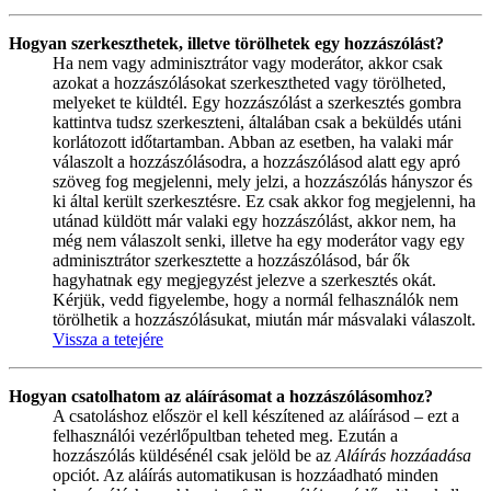
Hogyan szerkeszthetek, illetve törölhetek egy hozzászólást?
Ha nem vagy adminisztrátor vagy moderátor, akkor csak
azokat a hozzászólásokat szerkesztheted vagy törölheted,
melyeket te küldtél. Egy hozzászólást a szerkesztés gombra
kattintva tudsz szerkeszteni, általában csak a beküldés utáni
korlátozott időtartamban. Abban az esetben, ha valaki már
válaszolt a hozzászólásodra, a hozzászólásod alatt egy apró
szöveg fog megjelenni, mely jelzi, a hozzászólás hányszor és
ki által került szerkesztésre. Ez csak akkor fog megjelenni, ha
utánad küldött már valaki egy hozzászólást, akkor nem, ha
még nem válaszolt senki, illetve ha egy moderátor vagy egy
adminisztrátor szerkesztette a hozzászólásod, bár ők
hagyhatnak egy megjegyzést jelezve a szerkesztés okát.
Kérjük, vedd figyelembe, hogy a normál felhasználók nem
törölhetik a hozzászólásukat, miután már másvalaki válaszolt.
Vissza a tetejére
Hogyan csatolhatom az aláírásomat a hozzászólásomhoz?
A csatoláshoz először el kell készítened az aláírásod – ezt a
felhasználói vezérlőpultban teheted meg. Ezután a
hozzászólás küldésénél csak jelöld be az
Aláírás hozzáadása
opciót. Az aláírás automatikusan is hozzáadható minden