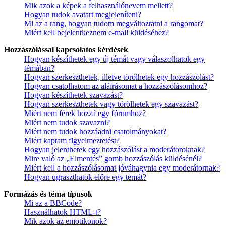
Mik azok a képek a felhasználónevem mellett?
Hogyan tudok avatart megjeleníteni?
Mi az a rang, hogyan tudom megváltoztatni a rangomat?
Miért kell bejelentkeznem e-mail küldéséhez?
Hozzászólással kapcsolatos kérdések
Hogyan készíthetek egy új témát vagy válaszolhatok egy
témában?
Hogyan szerkeszthetek, illetve törölhetek egy hozzászólást?
Hogyan csatolhatom az aláírásomat a hozzászólásomhoz?
Hogyan készíthetek szavazást?
Hogyan szerkeszthetek vagy törölhetek egy szavazást?
Miért nem férek hozzá egy fórumhoz?
Miért nem tudok szavazni?
Miért nem tudok hozzáadni csatolmányokat?
Miért kaptam figyelmeztetést?
Hogyan jelenthetek egy hozzászólást a moderátoroknak?
Mire való az „Elmentés” gomb hozzászólás küldésénél?
Miért kell a hozzászólásomat jóváhagynia egy moderátornak?
Hogyan ugraszthatok előre egy témát?
Formázás és téma típusok
Mi az a BBCode?
Használhatok HTML-t?
Mik azok az emotikonok?