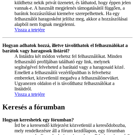
küldhetsz nekik privát üzenetet, és láthatod, hogy éppen jelen
vannak-e. A használt megjelenés támogatásától függően, a
barátok hozzászólásai kiemelve szerepelhetnek. Ha egy
felhasználót haragosként jelölsz meg, akkor a hozzászólásai
alapból nem fognak megjelenni.
Vissza a tetejére
Hogyan adhatok hozzá, illetve távolíthatok el felhasználókat a
barátok vagy haragosok listáról?
A listáidra két módon vehetsz fel felhasználókat. Minden
felhasználó profiljában található egy link, melynek
segítségével felveheted a barátaid vagy a haragosaid közé.
Emellett a felhasználói vezérlőpultban is felvehetsz
embereket, közvetlenül megadva a felhasználónevüket.
Ugyanezen oldalon el is távolíthatsz felhasználókat a
listáidról.
Vissza a tetejére
Keresés a fórumban
Hogyan kereshetek egy fórumban?
Írd be a keresendő kifejezést közvetlenül a keresődobozba,
mely rendelkezésre áll a fórum kezdőlapon, egy fórumban