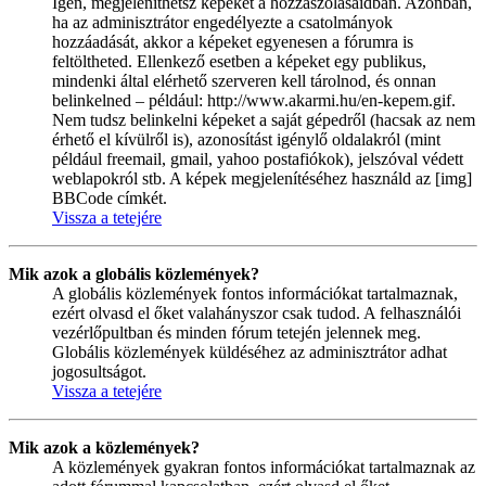
Igen, megjeleníthetsz képeket a hozzászólásaidban. Azonban,
ha az adminisztrátor engedélyezte a csatolmányok
hozzáadását, akkor a képeket egyenesen a fórumra is
feltöltheted. Ellenkező esetben a képeket egy publikus,
mindenki által elérhető szerveren kell tárolnod, és onnan
belinkelned – például: http://www.akarmi.hu/en-kepem.gif.
Nem tudsz belinkelni képeket a saját gépedről (hacsak az nem
érhető el kívülről is), azonosítást igénylő oldalakról (mint
például freemail, gmail, yahoo postafiókok), jelszóval védett
weblapokról stb. A képek megjelenítéséhez használd az [img]
BBCode címkét.
Vissza a tetejére
Mik azok a globális közlemények?
A globális közlemények fontos információkat tartalmaznak,
ezért olvasd el őket valahányszor csak tudod. A felhasználói
vezérlőpultban és minden fórum tetején jelennek meg.
Globális közlemények küldéséhez az adminisztrátor adhat
jogosultságot.
Vissza a tetejére
Mik azok a közlemények?
A közlemények gyakran fontos információkat tartalmaznak az