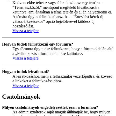
Kedvencekbe tehetsz vagy feliratkozhatsz egy témára a
“Téma eszközök” menüpont megfelelő hivatkozására
kattintva, ami általában a téma tetején és alján helyezkedik el.
A témára úgy is feliratkozhatsz, ha a “Értesítést kérek új
válasz érkezésekor” opció bejelölésével küldesz új
hozzászólást.
Vissza a tetejére
Hogyan tudok feliratkozni egy fórumra?
Egy fórumra úgy tudsz feliratkozni, hogy a fórum oldalán alul
a „Feliratkozás a fórumra” linkre kattintasz.
Vissza a tetejére
Hogyan tudok leiratkozni?
A leiratkozáshoz menj a felhasználói vezérlőpultra, és kövesd
a linkeket a feliratkozásaidhoz.
Vissza a tetejére
Csatolmányok
Milyen csatolmányok engedélyezettek ezen a fórumon?
Az adminisztrátorok saját maguk állíthatják be, hogy milyen