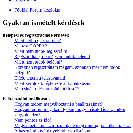
Főoldal
Fórum kezdőlap
Gyakran ismételt kérdések
Belépési és regisztrációs kérdések
Miért kell regisztrálnom?
Mi az a COPPA?
Miért nem tudok regisztrálni?
Regisztráltam, de mégsem tudok belépni
Miért nem tudok belépni?
Korábban regisztráltam magam, azonban már nem tudok
belépni?!
Elfelejtettem a jelszavamat!
Miért kerülök kiléptetésre automatikusan?
Mit csinál a „Fórum sütik törlése”?
Felhasználói beállítások
Hogyan tudom megváltoztatni a beállításaimat?
Hogyan tudom megakadályozni, hogy mások lássák, mikor
vagyok jelen?
Nem pontos az idő!
Megváltoztattam az időzónát, de még mindig pontatlan az idő!
A használni kívánt nyelv nincs a listában!