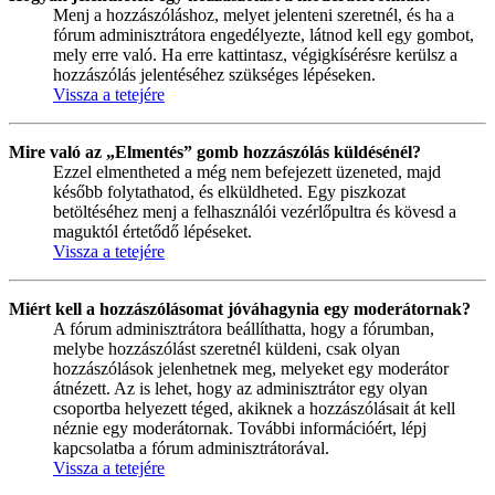
Menj a hozzászóláshoz, melyet jelenteni szeretnél, és ha a
fórum adminisztrátora engedélyezte, látnod kell egy gombot,
mely erre való. Ha erre kattintasz, végigkísérésre kerülsz a
hozzászólás jelentéséhez szükséges lépéseken.
Vissza a tetejére
Mire való az „Elmentés” gomb hozzászólás küldésénél?
Ezzel elmentheted a még nem befejezett üzeneted, majd
később folytathatod, és elküldheted. Egy piszkozat
betöltéséhez menj a felhasználói vezérlőpultra és kövesd a
maguktól értetődő lépéseket.
Vissza a tetejére
Miért kell a hozzászólásomat jóváhagynia egy moderátornak?
A fórum adminisztrátora beállíthatta, hogy a fórumban,
melybe hozzászólást szeretnél küldeni, csak olyan
hozzászólások jelenhetnek meg, melyeket egy moderátor
átnézett. Az is lehet, hogy az adminisztrátor egy olyan
csoportba helyezett téged, akiknek a hozzászólásait át kell
néznie egy moderátornak. További információért, lépj
kapcsolatba a fórum adminisztrátorával.
Vissza a tetejére