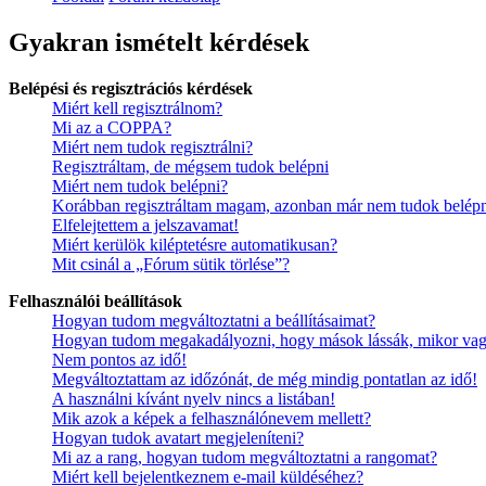
Gyakran ismételt kérdések
Belépési és regisztrációs kérdések
Miért kell regisztrálnom?
Mi az a COPPA?
Miért nem tudok regisztrálni?
Regisztráltam, de mégsem tudok belépni
Miért nem tudok belépni?
Korábban regisztráltam magam, azonban már nem tudok belépn
Elfelejtettem a jelszavamat!
Miért kerülök kiléptetésre automatikusan?
Mit csinál a „Fórum sütik törlése”?
Felhasználói beállítások
Hogyan tudom megváltoztatni a beállításaimat?
Hogyan tudom megakadályozni, hogy mások lássák, mikor vag
Nem pontos az idő!
Megváltoztattam az időzónát, de még mindig pontatlan az idő!
A használni kívánt nyelv nincs a listában!
Mik azok a képek a felhasználónevem mellett?
Hogyan tudok avatart megjeleníteni?
Mi az a rang, hogyan tudom megváltoztatni a rangomat?
Miért kell bejelentkeznem e-mail küldéséhez?