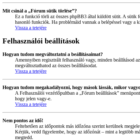
Mit csinál a „Fórum sütik törlése”?
Ez a funkció törli az összes phpBB3 által küldött sütit. A sütik 
hasonló funkciók. Ha problémáid vannak a belépéssel vagy a kilé
Vissza a tetejére
Felhasználói beállítások
Hogyan tudom megváltoztatni a beállításaimat?
Amennyiben regisztrált felhasználó vagy, minden beállításod az
megváltoztathatod az összes beállításodat.
Vissza a tetejére
Hogyan tudom megakadályozni, hogy mások lássák, mikor vagyo
A Felhasználói vezérlőpultban a „Fórum beállítások” menüpont ala
hogy jelen vagy-e.
Vissza a tetejére
Nem pontos az idő!
Feltehetően az időpontok más időzóna szerint kerülnek megjele
Kérjük, vedd figyelembe, hogy az időzónát – mint a legtöbb más 
megtedd.