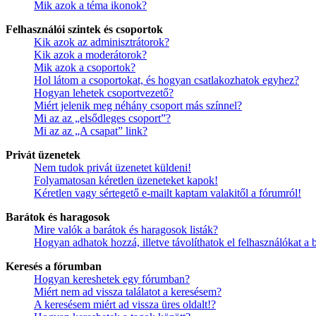
Mik azok a téma ikonok?
Felhasználói szintek és csoportok
Kik azok az adminisztrátorok?
Kik azok a moderátorok?
Mik azok a csoportok?
Hol látom a csoportokat, és hogyan csatlakozhatok egyhez?
Hogyan lehetek csoportvezető?
Miért jelenik meg néhány csoport más színnel?
Mi az az „elsődleges csoport”?
Mi az az „A csapat” link?
Privát üzenetek
Nem tudok privát üzenetet küldeni!
Folyamatosan kéretlen üzeneteket kapok!
Kéretlen vagy sértegető e-mailt kaptam valakitől a fórumról!
Barátok és haragosok
Mire valók a barátok és haragosok listák?
Hogyan adhatok hozzá, illetve távolíthatok el felhasználókat a 
Keresés a fórumban
Hogyan kereshetek egy fórumban?
Miért nem ad vissza találatot a keresésem?
A keresésem miért ad vissza üres oldalt!?