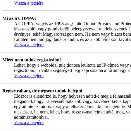
Vissza a tetejére
Mi az a COPPA?
A COPPA, vagyis az 1998-as „Child Online Privacy and Protect
írásos szülői vagy gondviselői beleegyezéssel rendelkezzenek
érvényes, tehát Magyarországon nem. Ha nem vagy biztos benne, 
Limited nem tud jogi tanácsot adni, és az alább leírtakon kívül
Vissza a tetejére
Miért nem tudok regisztrálni?
Lehet, hogy a weboldal tulajdonosa letiltotta az IP-címed vagy a
regisztrálni. További segítségért lépj kapcsolatba a fórum egyik
Vissza a tetejére
Regisztráltam, de mégsem tudok belépni
Először is ellenőrizd le, hogy helyesen adtad-e meg a felhaszn
megadtad, hogy 13 évesnél fiatalabb vagy, követned kell a kapo
egy adminisztrátornak vagy a felhasználónak kell megtennie. Min
utasításait, ha nem, lehet, hogy rossz e-mail címet adtál meg,
adminisztrátorával.
Vissza a tetejére