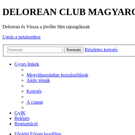
DELOREAN CLUB MAGYAR
Delorean és Vissza a jövőbe film rajongóknak
Ugrás a tartalomhoz
Részletes keresés
Keresés
Gyors linkek
Megválaszolatlan hozzászólások
Aktív témák
Keresés
A csapat
GyIK
Belépés
Regisztráció
Főoldal
Fórum kezdőlap