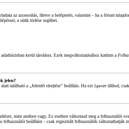
feladata az azonosítás, illetve a beléptetés, valamint – ha a fórum tulaj
péssel, a sütik törlése segíthet.
 adatbázisban kerül tárolásra. Ezek megváltoztatásához kattints a
Felhas
k jelen?
tt található a „Jelenlét elrejtése” beállítás. Ha ezt
re állítod, cs
Igen
nítésre, mint amiben vagy. Ez esetben változtasd meg a felhasználói ve
felhasználói beállítást – csak regisztrált felhasználók változtathatják 