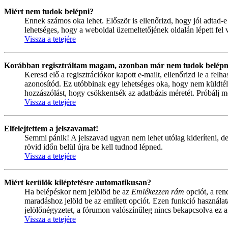
Miért nem tudok belépni?
Ennek számos oka lehet. Először is ellenőrizd, hogy jól adtad-e
lehetséges, hogy a weboldal üzemeltetőjének oldalán lépett fel 
Vissza a tetejére
Korábban regisztráltam magam, azonban már nem tudok belépn
Keresd elő a regisztrációkor kapott e-mailt, ellenőrizd le a fel
azonosítód. Ez utóbbinak egy lehetséges oka, hogy nem küldtél
hozzászólást, hogy csökkentsék az adatbázis méretét. Próbálj me
Vissza a tetejére
Elfelejtettem a jelszavamat!
Semmi pánik! A jelszavad ugyan nem lehet utólag kideríteni, de
rövid időn belül újra be kell tudnod lépned.
Vissza a tetejére
Miért kerülök kiléptetésre automatikusan?
Ha belépéskor nem jelölöd be az
Emlékezzen rám
opciót, a ren
maradáshoz jelöld be az említett opciót. Ezen funkció használa
jelölőnégyzetet, a fórumon valószínűleg nincs bekapcsolva ez a
Vissza a tetejére