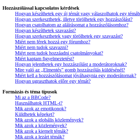
Hozzászólással kapcsolatos kérdések
Hogyan készíthetek egy új témát vagy válaszolhatok egy témá
Hogyan szerkeszthetek, illetve törölhetek egy hozzászólást?
Hogyan csatolhatom az aláírásomat a hozzászólásomhoz?
Hogyan készíthetek szavazást?
Hogyan szerkeszthetek vagy törölhetek egy szavazást?
Miért nem férek hozzá egy fórumhoz?
Miért nem tudok szavazni?
Miért nem tudok hozzáadni csatolmányokat?
Miért kaptam figyelmeztetést?
Hogyan jelenthetek egy hozzászólást a moderátoroknak?
Mire való az „Elmentés” gomb hozzászólás küldésénél?
Miért kell a hozzászólásomat jóváhagynia egy moderátornak?
Hogyan ugraszthatok előre egy témát?
Formázás és téma típusok
Mi az a BBCode?
Használhatok HTML-t?
Mik azok az emotikonok?
Küldhetek képeket?
Mik azok a globális közlemények?
Mik azok a közlemények?
Mik azok a kiemelt témák?
Mik azok a lezárt témák?