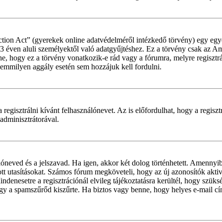
ion Act” (gyerekek online adatvédelméről intézkedő törvény) egy egye
 13 éven aluli személyektől való adatgyűjtéshez. Ez a törvény csak a
hogy ez a törvény vonatkozik-e rád vagy a fórumra, melyre regisztráls
 semmilyen aggály esetén sem hozzájuk kell fordulni.
 regisztrálni kívánt felhasználónevet. Az is előfordulhat, hogy a regisz
 adminisztrátorával.
álóneved és a jelszavad. Ha igen, akkor két dolog történhetett. Amenny
tt utasításokat. Számos fórum megköveteli, hogy az új azonosítók aktivá
denesetre a regisztrációnál elvileg tájékoztatásra kerültél, hogy szüks
 vagy a spamszűrőd kiszűrte. Ha biztos vagy benne, hogy helyes e-mail c