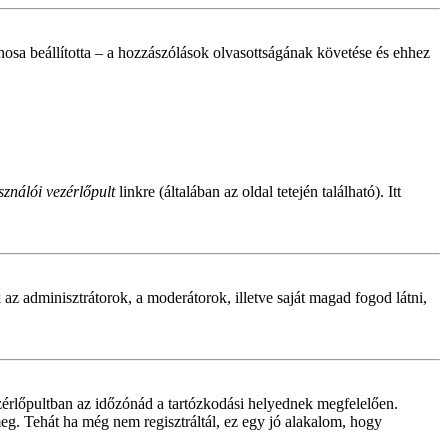
donosa beállította – a hozzászólások olvasottságának követése és ehhez
ználói vezérlőpult
linkre (általában az oldal tetején található). Itt
ak az adminisztrátorok, a moderátorok, illetve saját magad fogod látni,
zérlőpultban az időzónád a tartózkodási helyednek megfelelően.
meg. Tehát ha még nem regisztráltál, ez egy jó alakalom, hogy