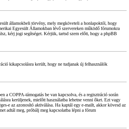
sült államokbeli törvény, mely megköveteli a honlapoktól, hogy
z Amerikai Egyesült Államokban lévő szervereken működő fórumokra
z, kérj jogi segítséget. Kérjük, tartsd szem előtt, hogy a phpBB
tráció kikapcsolásra került, hogy ne tudjanak új felhasználók
iben a COPPA-támogatás be van kapcsolva, és a regisztráció során
lásra kerüljenek, mielőtt használatba lehetne venni őket. Ezt vagy
éges-e az azonosító aktiválása. Ha kaptál egy e-mailt, akkor kövesd az
ímet adtál meg, próbálj meg kapcsolatba lépni a fórum