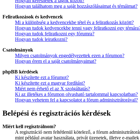
Hogyan kereshetek a tagok között?
Hogyan találhatom meg a saját hozzászólásaimat és témáimat?
Feliratkozások és kedvencek
Mi a különbség a kedvencekbe tétel és a feliratkozás között?
Hogyan tudok kedvencekbe tenni vagy feliratkozni egy témára
Hogyan tudok feliratkozni egy fórumra?
Hogyan tudok leiratkozni?
Csatolmányok
Milyen csatolmányok engedélyezettek ezen a fórumon?
Hogyan érem el a saját csatolmányaimat?
phpBB kérdések
Ki készítette ezt a fórumot?
Ki készítette ezt a magyar fordítást?
Miért nem érhető el az X szolgáltatás?
Ki az illetékes a fórumon olvasható tartalommal kapcsolatban?
Hogyan vehetem fel a kapcsolatot a fórum adminisztrátorával?
Belépési és regisztrációs kérdések
Miért kell regisztrálnom?
A regisztráció nem feltétlenül kötelező, a fórum adminisztráto
mint például avatar használata, privát üzenetek, illetve e-maile