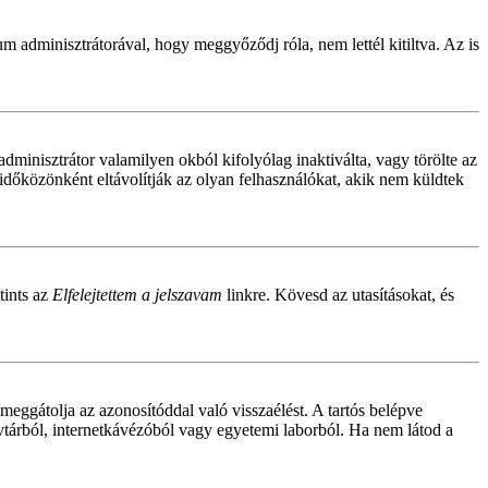
um adminisztrátorával, hogy meggyőződj róla, nem lettél kitiltva. Az is
adminisztrátor valamilyen okból kifolyólag inaktiválta, vagy törölte az
dőközönként eltávolítják az olyan felhasználókat, akik nem küldtek
tints az
Elfelejtettem a jelszavam
linkre. Kövesd az utasításokat, és
meggátolja az azonosítóddal való visszaélést. A tartós belépve
yvtárból, internetkávézóból vagy egyetemi laborból. Ha nem látod a