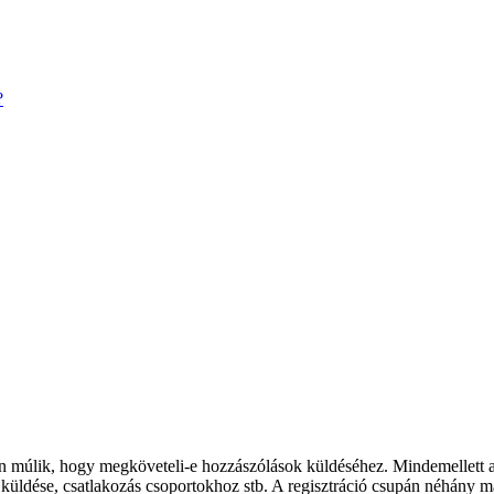
?
rán múlik, hogy megköveteli-e hozzászólások küldéséhez. Mindemellett a 
k küldése, csatlakozás csoportokhoz stb. A regisztráció csupán néhány m