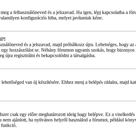
 meg a felhasználóneved és a jelszavad. Ha igen, lépj kapcsolatba a fór
valamilyen konfigurációs hiba, melyet javítaniuk kéne.
i?!
használóneved és a jelszavad, majd próbálkozz újra. Lehetséges, hogy az 
 egy hozzászólást se. Néhány fórumon ugyanis szokás, hogy bizonyos i
g újra regisztrálni és bekapcsolódni a társalgásba.
 lehetőséged van új készítésére. Ehhez menj a belépés oldalra, majd kat
dszer csak egy előre meghatározott ideig hagy belépve. Ez a viselkedés 
ta nem ajánlott, ha nyilvános helyről használod a fórumot, például kön
 funkció.