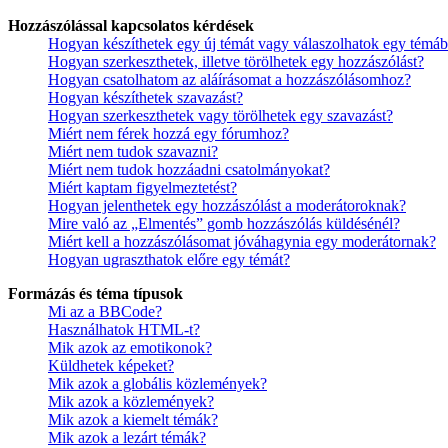
Hozzászólással kapcsolatos kérdések
Hogyan készíthetek egy új témát vagy válaszolhatok egy témá
Hogyan szerkeszthetek, illetve törölhetek egy hozzászólást?
Hogyan csatolhatom az aláírásomat a hozzászólásomhoz?
Hogyan készíthetek szavazást?
Hogyan szerkeszthetek vagy törölhetek egy szavazást?
Miért nem férek hozzá egy fórumhoz?
Miért nem tudok szavazni?
Miért nem tudok hozzáadni csatolmányokat?
Miért kaptam figyelmeztetést?
Hogyan jelenthetek egy hozzászólást a moderátoroknak?
Mire való az „Elmentés” gomb hozzászólás küldésénél?
Miért kell a hozzászólásomat jóváhagynia egy moderátornak?
Hogyan ugraszthatok előre egy témát?
Formázás és téma típusok
Mi az a BBCode?
Használhatok HTML-t?
Mik azok az emotikonok?
Küldhetek képeket?
Mik azok a globális közlemények?
Mik azok a közlemények?
Mik azok a kiemelt témák?
Mik azok a lezárt témák?