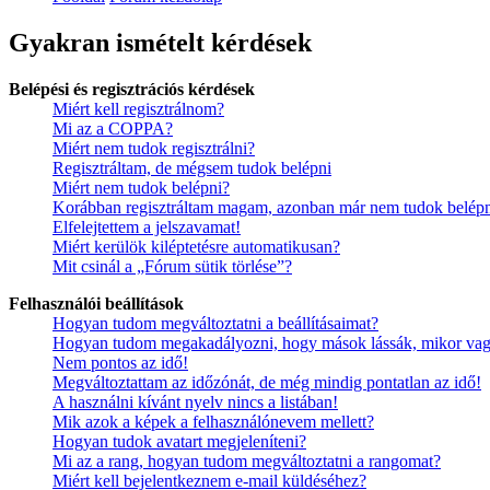
Gyakran ismételt kérdések
Belépési és regisztrációs kérdések
Miért kell regisztrálnom?
Mi az a COPPA?
Miért nem tudok regisztrálni?
Regisztráltam, de mégsem tudok belépni
Miért nem tudok belépni?
Korábban regisztráltam magam, azonban már nem tudok belépn
Elfelejtettem a jelszavamat!
Miért kerülök kiléptetésre automatikusan?
Mit csinál a „Fórum sütik törlése”?
Felhasználói beállítások
Hogyan tudom megváltoztatni a beállításaimat?
Hogyan tudom megakadályozni, hogy mások lássák, mikor vag
Nem pontos az idő!
Megváltoztattam az időzónát, de még mindig pontatlan az idő!
A használni kívánt nyelv nincs a listában!
Mik azok a képek a felhasználónevem mellett?
Hogyan tudok avatart megjeleníteni?
Mi az a rang, hogyan tudom megváltoztatni a rangomat?
Miért kell bejelentkeznem e-mail küldéséhez?