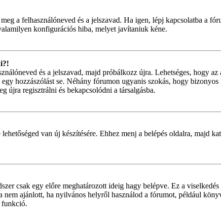
 meg a felhasználóneved és a jelszavad. Ha igen, lépj kapcsolatba a fór
valamilyen konfigurációs hiba, melyet javítaniuk kéne.
i?!
használóneved és a jelszavad, majd próbálkozz újra. Lehetséges, hogy az 
 egy hozzászólást se. Néhány fórumon ugyanis szokás, hogy bizonyos i
g újra regisztrálni és bekapcsolódni a társalgásba.
 lehetőséged van új készítésére. Ehhez menj a belépés oldalra, majd kat
dszer csak egy előre meghatározott ideig hagy belépve. Ez a viselkedés 
ta nem ajánlott, ha nyilvános helyről használod a fórumot, például kön
 funkció.