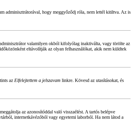
um adminisztrátorával, hogy meggyőződj róla, nem lettél kitiltva. Az is
adminisztrátor valamilyen okból kifolyólag inaktiválta, vagy törölte az
dőközönként eltávolítják az olyan felhasználókat, akik nem küldtek
tints az
Elfelejtettem a jelszavam
linkre. Kövesd az utasításokat, és
meggátolja az azonosítóddal való visszaélést. A tartós belépve
yvtárból, internetkávézóból vagy egyetemi laborból. Ha nem látod a