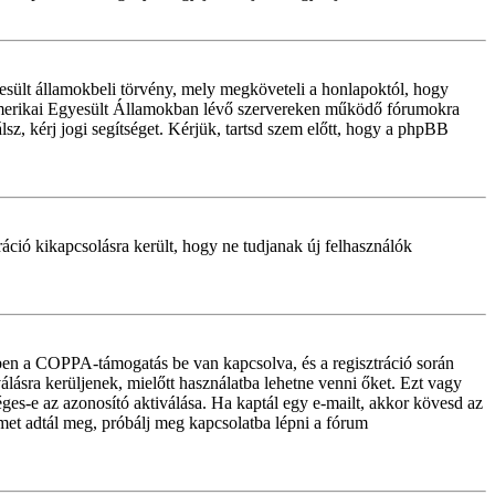
sült államokbeli törvény, mely megköveteli a honlapoktól, hogy
z Amerikai Egyesült Államokban lévő szervereken működő fórumokra
z, kérj jogi segítséget. Kérjük, tartsd szem előtt, hogy a phpBB
tráció kikapcsolásra került, hogy ne tudjanak új felhasználók
iben a COPPA-támogatás be van kapcsolva, és a regisztráció során
lásra kerüljenek, mielőtt használatba lehetne venni őket. Ezt vagy
éges-e az azonosító aktiválása. Ha kaptál egy e-mailt, akkor kövesd az
ímet adtál meg, próbálj meg kapcsolatba lépni a fórum