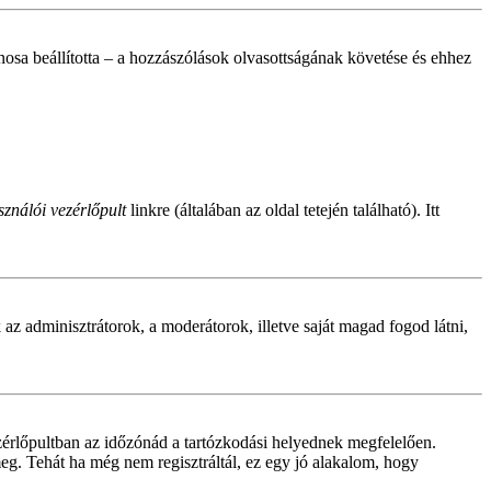
donosa beállította – a hozzászólások olvasottságának követése és ehhez
ználói vezérlőpult
linkre (általában az oldal tetején található). Itt
ak az adminisztrátorok, a moderátorok, illetve saját magad fogod látni,
zérlőpultban az időzónád a tartózkodási helyednek megfelelően.
meg. Tehát ha még nem regisztráltál, ez egy jó alakalom, hogy