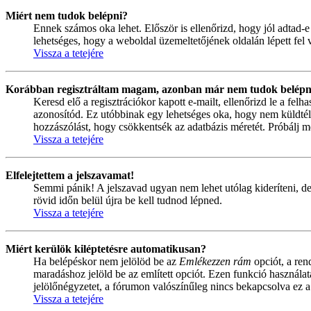
Miért nem tudok belépni?
Ennek számos oka lehet. Először is ellenőrizd, hogy jól adtad-e
lehetséges, hogy a weboldal üzemeltetőjének oldalán lépett fel 
Vissza a tetejére
Korábban regisztráltam magam, azonban már nem tudok belépn
Keresd elő a regisztrációkor kapott e-mailt, ellenőrizd le a fel
azonosítód. Ez utóbbinak egy lehetséges oka, hogy nem küldtél
hozzászólást, hogy csökkentsék az adatbázis méretét. Próbálj me
Vissza a tetejére
Elfelejtettem a jelszavamat!
Semmi pánik! A jelszavad ugyan nem lehet utólag kideríteni, de
rövid időn belül újra be kell tudnod lépned.
Vissza a tetejére
Miért kerülök kiléptetésre automatikusan?
Ha belépéskor nem jelölöd be az
Emlékezzen rám
opciót, a ren
maradáshoz jelöld be az említett opciót. Ezen funkció használa
jelölőnégyzetet, a fórumon valószínűleg nincs bekapcsolva ez a
Vissza a tetejére