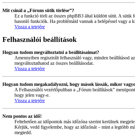
Mit csinál a „Fórum sütik törlése”?
Ez a funkció törli az összes phpBB3 által küldött sütit. A sütik 
hasonló funkciók. Ha problémáid vannak a belépéssel vagy a kilé
Vissza a tetejére
Felhasználói beállítások
Hogyan tudom megváltoztatni a beállításaimat?
Amennyiben regisztrált felhasználó vagy, minden beállításod az
megváltoztathatod az összes beállításodat.
Vissza a tetejére
Hogyan tudom megakadályozni, hogy mások lássák, mikor vagyo
A Felhasználói vezérlőpultban a „Fórum beállítások” menüpont ala
hogy jelen vagy-e.
Vissza a tetejére
Nem pontos az idő!
Feltehetően az időpontok más időzóna szerint kerülnek megjele
Kérjük, vedd figyelembe, hogy az időzónát – mint a legtöbb más 
megtedd.