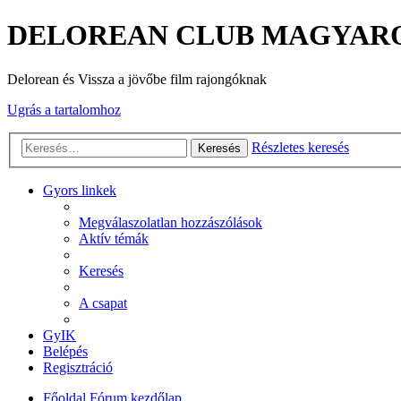
DELOREAN CLUB MAGYAR
Delorean és Vissza a jövőbe film rajongóknak
Ugrás a tartalomhoz
Részletes keresés
Keresés
Gyors linkek
Megválaszolatlan hozzászólások
Aktív témák
Keresés
A csapat
GyIK
Belépés
Regisztráció
Főoldal
Fórum kezdőlap