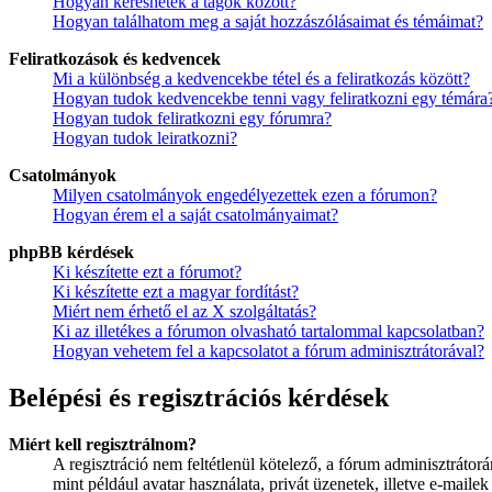
Hogyan kereshetek a tagok között?
Hogyan találhatom meg a saját hozzászólásaimat és témáimat?
Feliratkozások és kedvencek
Mi a különbség a kedvencekbe tétel és a feliratkozás között?
Hogyan tudok kedvencekbe tenni vagy feliratkozni egy témára
Hogyan tudok feliratkozni egy fórumra?
Hogyan tudok leiratkozni?
Csatolmányok
Milyen csatolmányok engedélyezettek ezen a fórumon?
Hogyan érem el a saját csatolmányaimat?
phpBB kérdések
Ki készítette ezt a fórumot?
Ki készítette ezt a magyar fordítást?
Miért nem érhető el az X szolgáltatás?
Ki az illetékes a fórumon olvasható tartalommal kapcsolatban?
Hogyan vehetem fel a kapcsolatot a fórum adminisztrátorával?
Belépési és regisztrációs kérdések
Miért kell regisztrálnom?
A regisztráció nem feltétlenül kötelező, a fórum adminisztráto
mint például avatar használata, privát üzenetek, illetve e-maile