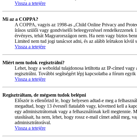
Vissza a tetejére
Mi az a COPPA?
A COPPA, vagyis az 1998-as „Child Online Privacy and Protect
írásos szülői vagy gondviselői beleegyezéssel rendelkezzenek
érvényes, tehát Magyarországon nem. Ha nem vagy biztos benne, 
Limited nem tud jogi tanácsot adni, és az alább leírtakon kívül
Vissza a tetejére
Miért nem tudok regisztrálni?
Lehet, hogy a weboldal tulajdonosa letiltotta az IP-címed vagy a
regisztrálni. További segítségért lépj kapcsolatba a fórum egyik
Vissza a tetejére
Regisztráltam, de mégsem tudok belépni
Először is ellenőrizd le, hogy helyesen adtad-e meg a felhaszn
megadtad, hogy 13 évesnél fiatalabb vagy, követned kell a kapo
egy adminisztrátornak vagy a felhasználónak kell megtennie. Min
utasításait, ha nem, lehet, hogy rossz e-mail címet adtál meg,
adminisztrátorával.
Vissza a tetejére