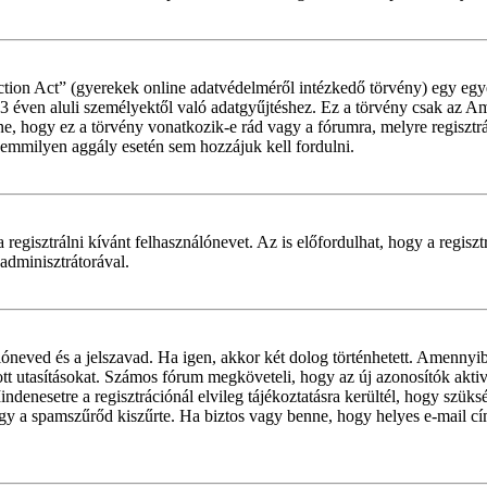
ion Act” (gyerekek online adatvédelméről intézkedő törvény) egy egye
 13 éven aluli személyektől való adatgyűjtéshez. Ez a törvény csak a
hogy ez a törvény vonatkozik-e rád vagy a fórumra, melyre regisztráls
 semmilyen aggály esetén sem hozzájuk kell fordulni.
 regisztrálni kívánt felhasználónevet. Az is előfordulhat, hogy a regisz
 adminisztrátorával.
álóneved és a jelszavad. Ha igen, akkor két dolog történhetett. Amenny
tt utasításokat. Számos fórum megköveteli, hogy az új azonosítók aktivá
denesetre a regisztrációnál elvileg tájékoztatásra kerültél, hogy szüks
 vagy a spamszűrőd kiszűrte. Ha biztos vagy benne, hogy helyes e-mail c