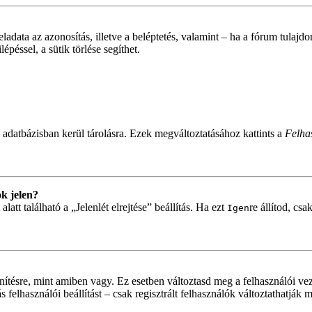
feladata az azonosítás, illetve a beléptetés, valamint – ha a fórum tulaj
péssel, a sütik törlése segíthet.
 adatbázisban kerül tárolásra. Ezek megváltoztatásához kattints a
Felhas
k jelen?
tt található a „Jelenlét elrejtése” beállítás. Ha ezt
re állítod, cs
Igen
nítésre, mint amiben vagy. Ez esetben változtasd meg a felhasználói ve
felhasználói beállítást – csak regisztrált felhasználók változtathatják 