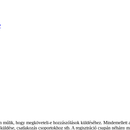
?
rán múlik, hogy megköveteli-e hozzászólások küldéséhez. Mindemellett a 
k küldése, csatlakozás csoportokhoz stb. A regisztráció csupán néhány m