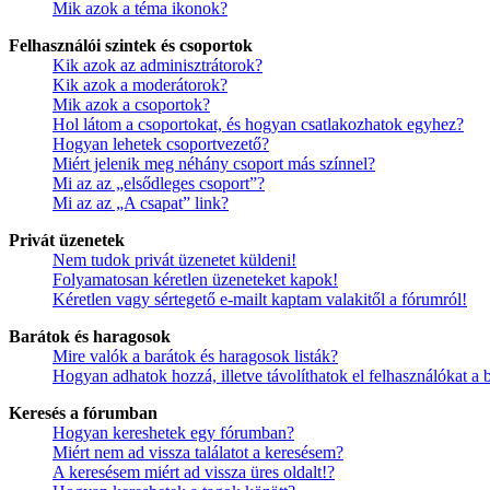
Mik azok a téma ikonok?
Felhasználói szintek és csoportok
Kik azok az adminisztrátorok?
Kik azok a moderátorok?
Mik azok a csoportok?
Hol látom a csoportokat, és hogyan csatlakozhatok egyhez?
Hogyan lehetek csoportvezető?
Miért jelenik meg néhány csoport más színnel?
Mi az az „elsődleges csoport”?
Mi az az „A csapat” link?
Privát üzenetek
Nem tudok privát üzenetet küldeni!
Folyamatosan kéretlen üzeneteket kapok!
Kéretlen vagy sértegető e-mailt kaptam valakitől a fórumról!
Barátok és haragosok
Mire valók a barátok és haragosok listák?
Hogyan adhatok hozzá, illetve távolíthatok el felhasználókat a 
Keresés a fórumban
Hogyan kereshetek egy fórumban?
Miért nem ad vissza találatot a keresésem?
A keresésem miért ad vissza üres oldalt!?