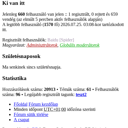
Ki van itt
Jelenleg
660
felhasználó van jelen :: 1 regisztrált, 0 rejtett és 659
vendég (az elmúlt 5 percben aktív felhasználók alapján)
A legtöbb felhasználó (
1570
fő) 2026.07.25. 03:08-kor tartózkodott
itt.
Regisztrált felhasználók:
Baidu [Spider]
Magyarázat:
Adminisztrátorok
,
Globális moderátorok
Születésnaposok
Ma senkinek sincs születésnapja.
Statisztika
Hozzászólások száma:
20913
• Témák száma:
61
• Felhasználók
száma:
96
• Legújabb regisztrált tagunk:
teszt2
Főoldal
Fórum kezdőlap
Minden időpont
UTC+01:00
időzóna szerinti
Fórum sütik törlése
A csapat