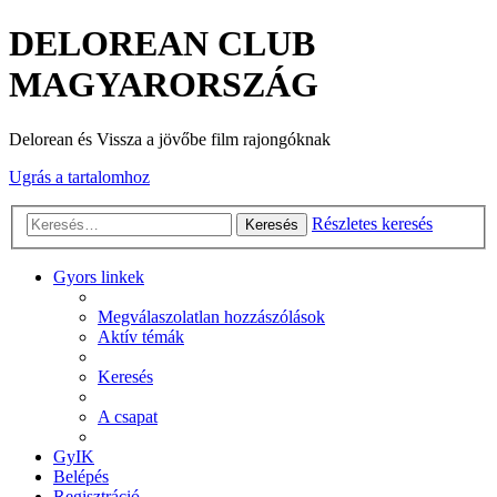
DELOREAN CLUB
MAGYARORSZÁG
Delorean és Vissza a jövőbe film rajongóknak
Ugrás a tartalomhoz
Részletes keresés
Keresés
Gyors linkek
Megválaszolatlan hozzászólások
Aktív témák
Keresés
A csapat
GyIK
Belépés
Regisztráció