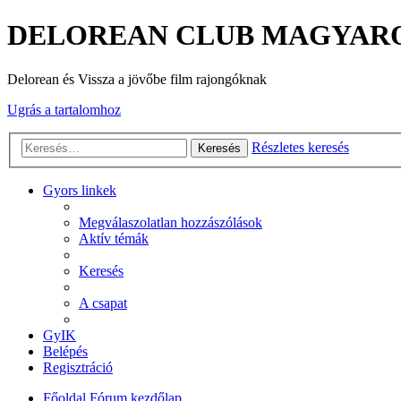
DELOREAN CLUB MAGYAR
Delorean és Vissza a jövőbe film rajongóknak
Ugrás a tartalomhoz
Részletes keresés
Keresés
Gyors linkek
Megválaszolatlan hozzászólások
Aktív témák
Keresés
A csapat
GyIK
Belépés
Regisztráció
Főoldal
Fórum kezdőlap