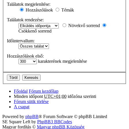
Találatok megjelenítése:
Hozzászólások
Témák
Találatok rendezése:
Növekvő sorrend
Csökkenő sorrend
Időintervallum:
Hozzászólások első:
karakterének megjelenítése
Főoldal
Fórum kezdőlap
Minden időpont
UTC+01:00
időzóna szerinti
Fórum sütik törlése
A csapat
Powered by
phpBB
® Forum Software © phpBB Limited
SE Square Left by
PhpBB3 BBCodes
Magyar fordítás ©
Magyar phpBB Közösség