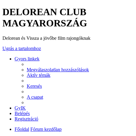
DELOREAN CLUB
MAGYARORSZÁG
Delorean és Vissza a jövőbe film rajongóknak
Ugrás a tartalomhoz
Gyors linkek
Megválaszolatlan hozzászólások
Aktív témák
Keresés
A csapat
GyIK
Belépés
Regisztráció
Főoldal
Fórum kezdőlap