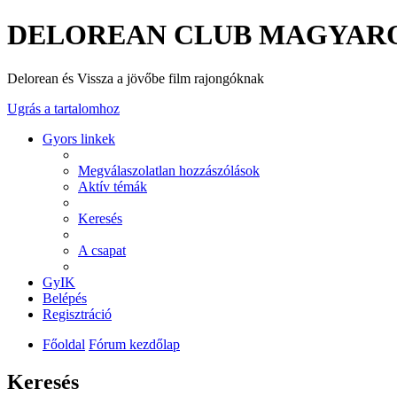
DELOREAN CLUB MAGYAR
Delorean és Vissza a jövőbe film rajongóknak
Ugrás a tartalomhoz
Gyors linkek
Megválaszolatlan hozzászólások
Aktív témák
Keresés
A csapat
GyIK
Belépés
Regisztráció
Főoldal
Fórum kezdőlap
Keresés