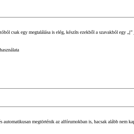
é. Ha több szóból csak egy megtalálása is elég, készíts ezekből a szavakból egy „
|
” 
 használata
és automatikusan megtörténik az alfórumokban is, hacsak alább nem kapc