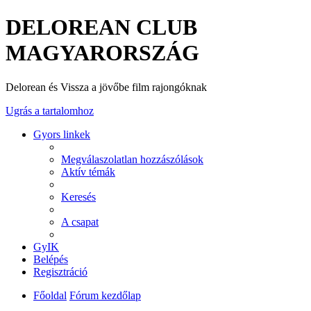
DELOREAN CLUB
MAGYARORSZÁG
Delorean és Vissza a jövőbe film rajongóknak
Ugrás a tartalomhoz
Gyors linkek
Megválaszolatlan hozzászólások
Aktív témák
Keresés
A csapat
GyIK
Belépés
Regisztráció
Főoldal
Fórum kezdőlap