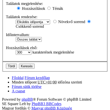
Találatok megjelenítése:
Hozzászólások
Témák
Találatok rendezése:
Növekvő sorrend
Csökkenő sorrend
Időintervallum:
Hozzászólások első:
karakterének megjelenítése
Főoldal
Fórum kezdőlap
Minden időpont
UTC+01:00
időzóna szerinti
Fórum sütik törlése
A csapat
Powered by
phpBB
® Forum Software © phpBB Limited
SE Square Left by
PhpBB3 BBCodes
Magyar fordítás ©
Magyar phpBB Közösség