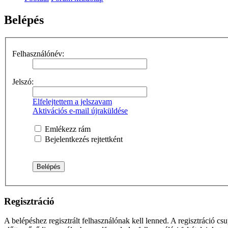
Belépés
Felhasználónév:
Jelszó:
Elfelejtettem a jelszavam
Aktivációs e-mail újraküldése
Emlékezz rám
Bejelentkezés rejtettként
Regisztráció
A belépéshez regisztrált felhasználónak kell lenned. A regisztráció c