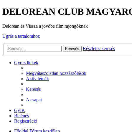
DELOREAN CLUB MAGYAR
Delorean és Vissza a jövőbe film rajongóknak
Ugrás a tartalomhoz
Részletes keresés
Keresés
Gyors linkek
Megválaszolatlan hozzászólások
Aktív témák
Keresés
A csapat
GyIK
Belépés
Regisztráció
Főoldal
Fórum kezdőlap