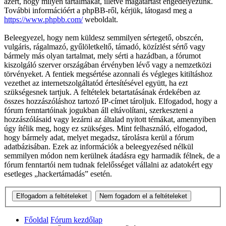
azért, hogy milyen tartalmakat, illetve magatartást engedélyezünk.
További információért a phpBB-ről, kérjük, látogasd meg a
https://www.phpbb.com/
weboldalt.
Beleegyezel, hogy nem küldesz semmilyen sértegető, obszcén,
vulgáris, rágalmazó, gyűlöletkeltő, támadó, közízlést sértő vagy
bármely más olyan tartalmat, mely sérti a hazádban, a fórumot
kiszolgáló szerver országában érvényben lévő vagy a nemzetközi
törvényeket. A fentiek megsértése azonnali és végleges kitiltáshoz
vezethet az internetszolgáltatód értesítésével együtt, ha ezt
szükségesnek tartjuk. A feltételek betartatásának érdekében az
összes hozzászóláshoz tartozó IP-címet tároljuk. Elfogadod, hogy a
fórum fenntartóinak jogukban áll eltávolítani, szerkeszteni a
hozzászólásaid vagy lezárni az általad nyitott témákat, amennyiben
úgy ítélik meg, hogy ez szükséges. Mint felhasználó, elfogadod,
hogy bármely adat, melyet megadsz, tárolásra kerül a fórum
adatbázisában. Ezek az információk a beleegyezésed nélkül
semmilyen módon nem kerülnek átadásra egy harmadik félnek, de a
fórum fenntartói nem tudnak felelősséget vállalni az adatokért egy
esetleges „hackertámadás” esetén.
Főoldal
Fórum kezdőlap