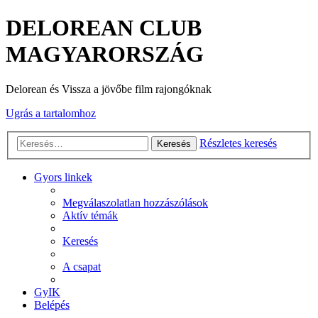
DELOREAN CLUB
MAGYARORSZÁG
Delorean és Vissza a jövőbe film rajongóknak
Ugrás a tartalomhoz
Részletes keresés
Keresés
Gyors linkek
Megválaszolatlan hozzászólások
Aktív témák
Keresés
A csapat
GyIK
Belépés