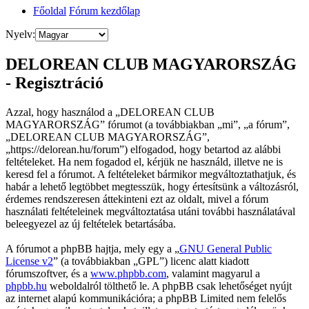
Főoldal
Fórum kezdőlap
Nyelv:
DELOREAN CLUB MAGYARORSZÁG
- Regisztráció
Azzal, hogy használod a „DELOREAN CLUB
MAGYARORSZÁG” fórumot (a továbbiakban „mi”, „a fórum”,
„DELOREAN CLUB MAGYARORSZÁG”,
„https://delorean.hu/forum”) elfogadod, hogy betartod az alábbi
feltételeket. Ha nem fogadod el, kérjük ne használd, illetve ne is
keresd fel a fórumot. A feltételeket bármikor megváltoztathatjuk, és
habár a lehető legtöbbet megtesszük, hogy értesítsünk a változásról,
érdemes rendszeresen áttekinteni ezt az oldalt, mivel a fórum
használati feltételeinek megváltoztatása utáni további használatával
beleegyezel az új feltételek betartásába.
A fórumot a phpBB hajtja, mely egy a „
GNU General Public
License v2
” (a továbbiakban „GPL”) licenc alatt kiadott
fórumszoftver, és a
www.phpbb.com
, valamint magyarul a
phpbb.hu
weboldalról tölthető le. A phpBB csak lehetőséget nyújt
az internet alapú kommunikációra; a phpBB Limited nem felelős