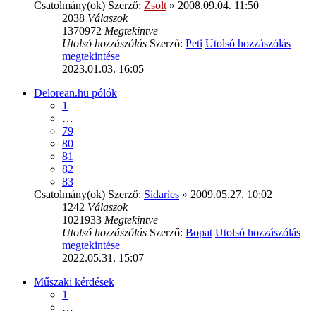
Csatolmány(ok)
Szerző:
Zsolt
» 2008.09.04. 11:50
2038
Válaszok
1370972
Megtekintve
Utolsó hozzászólás
Szerző:
Peti
Utolsó hozzászólás
megtekintése
2023.01.03. 16:05
Delorean.hu pólók
1
…
79
80
81
82
83
Csatolmány(ok)
Szerző:
Sidaries
» 2009.05.27. 10:02
1242
Válaszok
1021933
Megtekintve
Utolsó hozzászólás
Szerző:
Bopat
Utolsó hozzászólás
megtekintése
2022.05.31. 15:07
Műszaki kérdések
1
…