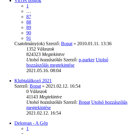
Vicces dolgok
1
…
87
88
89
90
91
Csatolmány(ok)
Szerző:
Bopat
» 2010.01.11. 13:36
1352
Válaszok
824323
Megtekintve
Utolsó hozzászólás
Szerző:
p-parker
Utolsó
hozzászólás megtekintése
2021.05.16. 08:04
Klubtalálkozó 2021
Szerző:
Bopat
» 2021.02.12. 16:54
0
Válaszok
41143
Megtekintve
Utolsó hozzászólás
Szerző:
Bopat
Utolsó hozzászólás
megtekintése
2021.02.12. 16:54
Delorean - A Gép
1
…