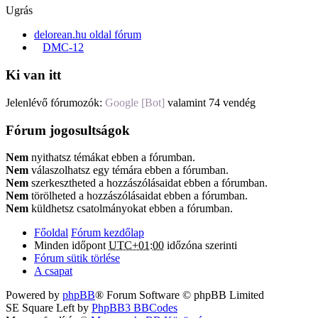
Ugrás
delorean.hu oldal fórum
DMC-12
Ki van itt
Jelenlévő fórumozók:
Google [Bot]
valamint 74 vendég
Fórum jogosultságok
Nem
nyithatsz témákat ebben a fórumban.
Nem
válaszolhatsz egy témára ebben a fórumban.
Nem
szerkesztheted a hozzászólásaidat ebben a fórumban.
Nem
törölheted a hozzászólásaidat ebben a fórumban.
Nem
küldhetsz csatolmányokat ebben a fórumban.
Főoldal
Fórum kezdőlap
Minden időpont
UTC+01:00
időzóna szerinti
Fórum sütik törlése
A csapat
Powered by
phpBB
® Forum Software © phpBB Limited
SE Square Left by
PhpBB3 BBCodes