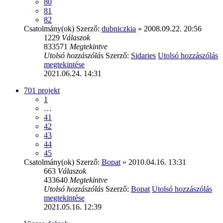
80
81
82
Csatolmány(ok)
Szerző:
dubniczkia
» 2008.09.22. 20:56
1229
Válaszok
833571
Megtekintve
Utolsó hozzászólás
Szerző:
Sidaries
Utolsó hozzászólás
megtekintése
2021.06.24. 14:31
701 projekt
1
…
41
42
43
44
45
Csatolmány(ok)
Szerző:
Bopat
» 2010.04.16. 13:31
663
Válaszok
433640
Megtekintve
Utolsó hozzászólás
Szerző:
Bopat
Utolsó hozzászólás
megtekintése
2021.05.16. 12:39