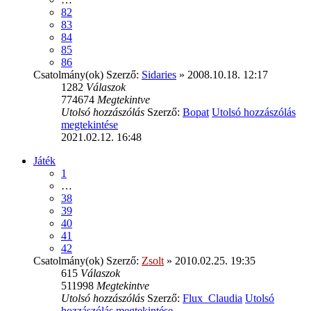
82
83
84
85
86
Csatolmány(ok)
Szerző:
Sidaries
» 2008.10.18. 12:17
1282
Válaszok
774674
Megtekintve
Utolsó hozzászólás
Szerző:
Bopat
Utolsó hozzászólás
megtekintése
2021.02.12. 16:48
Játék
1
…
38
39
40
41
42
Csatolmány(ok)
Szerző:
Zsolt
» 2010.02.25. 19:35
615
Válaszok
511998
Megtekintve
Utolsó hozzászólás
Szerző:
Flux_Claudia
Utolsó
hozzászólás megtekintése