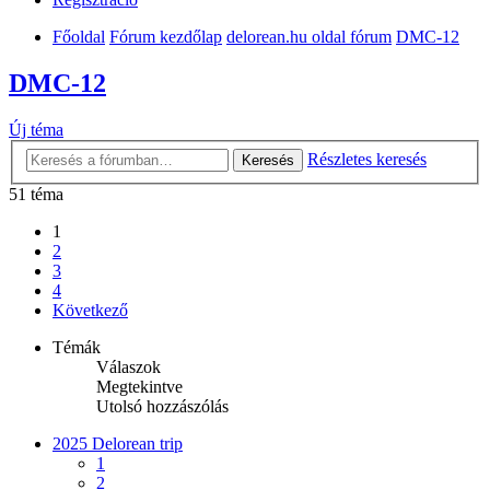
Főoldal
Fórum kezdőlap
delorean.hu oldal fórum
DMC-12
DMC-12
Új téma
Részletes keresés
Keresés
51 téma
1
2
3
4
Következő
Témák
Válaszok
Megtekintve
Utolsó hozzászólás
2025 Delorean trip
1
2