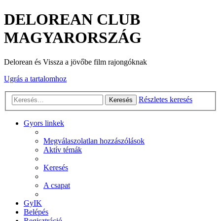
DELOREAN CLUB
MAGYARORSZÁG
Delorean és Vissza a jövőbe film rajongóknak
Ugrás a tartalomhoz
Részletes keresés
Keresés
Gyors linkek
Megválaszolatlan hozzászólások
Aktív témák
Keresés
A csapat
GyIK
Belépés
Regisztráció