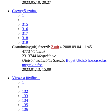
2023.05.10. 20:27
Csevegő szoba.
1
…
315
316
317
318
319
Csatolmány(ok)
Szerző:
Zsolt
» 2008.09.04. 11:45
4773
Válaszok
2313744
Megtekintve
Utolsó hozzászólás
Szerző:
Bopat
Utolsó hozzászólás
megtekintése
2023.01.13. 15:09
Vissza a jövőbe...
1
…
132
133
134
135
136