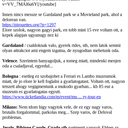
v=VV_7MAl6u6Y[/youtube]
Innen nincs messze se Gardaland park se a Movieland park, ahol a
delorean van.
https://pirouettes.org/?p=1297
Elore szolok, nagyon gagyi park, en tobb mint 15 eve voltam ott, a
kepek alapjan ugyanugy nez ki
Gardaland
/ csaldoknak valo, gyerek rides, stb, nem latok semmi
olyan attrakciot ami engem izgatna, de nyugodtan mehetunk oda.
Velence
. Szerintem hanyagoljuk, a tomeg miatt, mindenki menjen
oda a csaladjaval, egyedul...
Bologna
: esetleg ez szobajohet a Ferrari es Lambo muzeumok
miatt, de jo elore le kell foglalni a gyarlatogatast. Voltam ott, nagyon
tetszett ahogy vegigmentunk a mukodo gyarban... kb 85 eur a
muzeum es gyarlatogatas egyutt.
https://www.ticketlandia.com/m/event/mu ... ry-tour-en
Milano:
Nem tdom higy vagytok vele, de ez egy nagy varos,
brutalis forgalommal, parkolas meg... Szep varos, de Deloval
problemas.
Jesolo, Bibione Caorle, Grado stb
partmenti varosok Ebben az