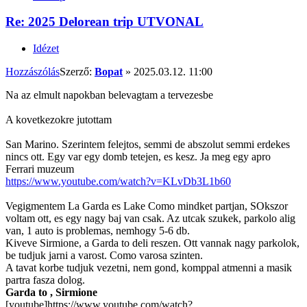
Re: 2025 Delorean trip UTVONAL
Idézet
Hozzászólás
Szerző:
Bopat
»
2025.03.12. 11:00
Na az elmult napokban belevagtam a tervezesbe
A kovetkezokre jutottam
San Marino. Szerintem felejtos, semmi de abszolut semmi erdekes
nincs ott. Egy var egy domb tetejen, es kesz. Ja meg egy apro
Ferrari muzeum
https://www.youtube.com/watch?v=KLvDb3L1b60
Vegigmentem La Garda es Lake Como mindket partjan, SOkszor
voltam ott, es egy nagy baj van csak. Az utcak szukek, parkolo alig
van, 1 auto is problemas, nemhogy 5-6 db.
Kiveve Sirmione, a Garda to deli reszen. Ott vannak nagy parkolok,
be tudjuk jarni a varost. Como varosa szinten.
A tavat korbe tudjuk vezetni, nem gond, komppal atmenni a masik
partra fasza dolog.
Garda to , Sirmione
[youtube]https://www.youtube.com/watch?