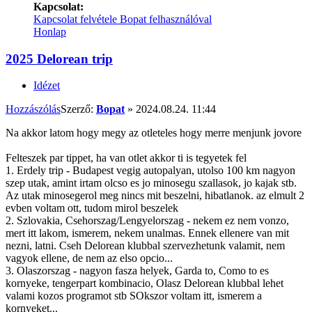
Kapcsolat:
Kapcsolat felvétele Bopat felhasználóval
Honlap
2025 Delorean trip
Idézet
Hozzászólás
Szerző:
Bopat
»
2024.08.24. 11:44
Na akkor latom hogy megy az otleteles hogy merre menjunk jovore
Felteszek par tippet, ha van otlet akkor ti is tegyetek fel
1. Erdely trip - Budapest vegig autopalyan, utolso 100 km nagyon
szep utak, amint irtam olcso es jo minosegu szallasok, jo kajak stb.
Az utak minosegerol meg nincs mit beszelni, hibatlanok. az elmult 2
evben voltam ott, tudom mirol beszelek
2. Szlovakia, Csehorszag/Lengyelorszag - nekem ez nem vonzo,
mert itt lakom, ismerem, nekem unalmas. Ennek ellenere van mit
nezni, latni. Cseh Delorean klubbal szervezhetunk valamit, nem
vagyok ellene, de nem az elso opcio...
3. Olaszorszag - nagyon fasza helyek, Garda to, Como to es
kornyeke, tengerpart kombinacio, Olasz Delorean klubbal lehet
valami kozos programot stb SOkszor voltam itt, ismerem a
kornyeket...