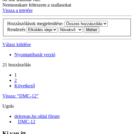
Nemsorakare felteszem a szallasokat
Vissza a tetejére
Hozzászólások megjelenítése:
Rendezés
Válasz küldése
Nyomtatóbarát verzió
21 hozzászólás
1
2
Következő
Vissza: “DMC-12”
Ugrás
delorean.hu oldal fórum
DMC-12
Ki van itt