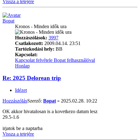
Vissza a tetejére
Bopat
Kronos - Minden idők ura
Hozzászólások:
3997
Csatlakozott:
2009.04.14. 23:51
Tartózkodási hely:
BB
Kapcsolat:
Kapcsolat felvétele Bopat felhasználóval
Honlap
Re: 2025 Delorean trip
Idézet
Hozzászólás
Szerző:
Bopat
»
2025.02.28. 10:22
OK akkor hivatalosan is a kovetkezo datum lesz
29.5-1.6
irjatok be a naptarba
Vissza a tetejére