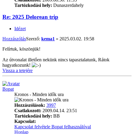
Tartózkodási hely:
Dunaszerdahely
Re: 2025 Delorean trip
Idézet
Hozzászólás
Szerző:
kema1
»
2025.03.02. 19:58
Felírtuk, köszönjük!
Az útvonalat illetően nekünk nincs tapasztalatunk, Rátok
hagyatkozunk!
Vissza a tetejére
Bopat
Kronos - Minden idők ura
Hozzászólások:
3997
Csatlakozott:
2009.04.14. 23:51
Tartózkodási hely:
BB
Kapcsolat:
Kapcsolat felvétele Bopat felhasználóval
Honlap