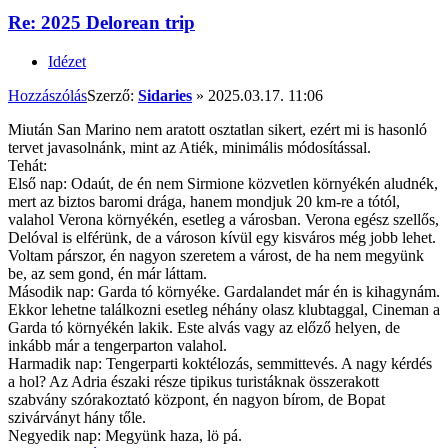
Re: 2025 Delorean trip
Idézet
Hozzászólás
Szerző:
Sidaries
»
2025.03.17. 11:06
Miután San Marino nem aratott osztatlan sikert, ezért mi is hasonló
tervet javasolnánk, mint az Atiék, minimális módosítással.
Tehát:
Első nap: Odaút, de én nem Sirmione közvetlen környékén aludnék,
mert az biztos baromi drága, hanem mondjuk 20 km-re a tótól,
valahol Verona környékén, esetleg a városban. Verona egész szellős,
Delóval is elférünk, de a városon kívül egy kisváros még jobb lehet.
Voltam párszor, én nagyon szeretem a várost, de ha nem megyünk
be, az sem gond, én már láttam.
Második nap: Garda tó környéke. Gardalandet már én is kihagynám.
Ekkor lehetne találkozni esetleg néhány olasz klubtaggal, Cineman a
Garda tó környékén lakik. Este alvás vagy az előző helyen, de
inkább már a tengerparton valahol.
Harmadik nap: Tengerparti koktélozás, semmittevés. A nagy kérdés
a hol? Az Adria északi része tipikus turistáknak összerakott
szabvány szórakoztató központ, én nagyon bírom, de Bopat
szivárványt hány tőle.
Negyedik nap: Megyünk haza, lö pá.