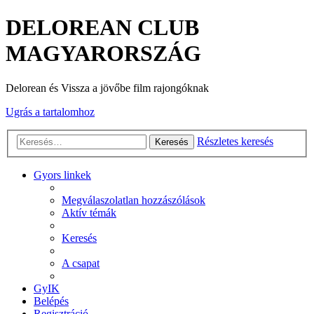
DELOREAN CLUB
MAGYARORSZÁG
Delorean és Vissza a jövőbe film rajongóknak
Ugrás a tartalomhoz
Részletes keresés
Keresés
Gyors linkek
Megválaszolatlan hozzászólások
Aktív témák
Keresés
A csapat
GyIK
Belépés
Regisztráció