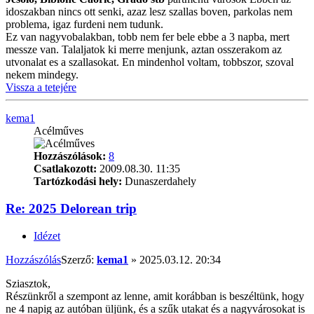
idoszakban nincs ott senki, azaz lesz szallas boven, parkolas nem
problema, igaz furdeni nem tudunk.
Ez van nagyvobalakban, tobb nem fer bele ebbe a 3 napba, mert
messze van. Talaljatok ki merre menjunk, aztan osszerakom az
utvonalat es a szallasokat. En mindenhol voltam, tobbszor, szoval
nekem mindegy.
Vissza a tetejére
kema1
Acélműves
Hozzászólások:
8
Csatlakozott:
2009.08.30. 11:35
Tartózkodási hely:
Dunaszerdahely
Re: 2025 Delorean trip
Idézet
Hozzászólás
Szerző:
kema1
»
2025.03.12. 20:34
Sziasztok,
Részünkről a szempont az lenne, amit korábban is beszéltünk, hogy
ne 4 napig az autóban üljünk, és a szűk utakat és a nagyvárosokat is