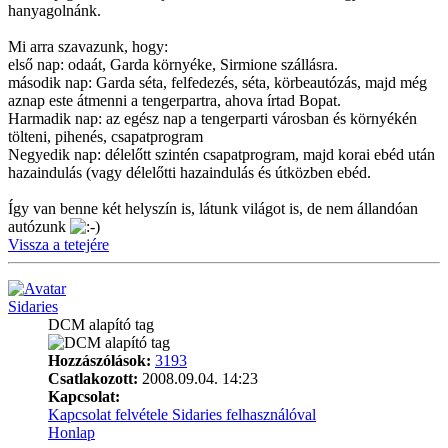
hanyagolnánk.
Mi arra szavazunk, hogy:
első nap: odaát, Garda környéke, Sirmione szállásra.
második nap: Garda séta, felfedezés, séta, körbeautózás, majd még
aznap este átmenni a tengerpartra, ahova írtad Bopat.
Harmadik nap: az egész nap a tengerparti városban és környékén
tölteni, pihenés, csapatprogram
Negyedik nap: délelőtt szintén csapatprogram, majd korai ebéd után
hazaindulás (vagy délelőtti hazaindulás és útközben ebéd.
Így van benne két helyszín is, látunk világot is, de nem állandóan
autózunk
Vissza a tetejére
Sidaries
DCM alapító tag
Hozzászólások:
3193
Csatlakozott:
2008.09.04. 14:23
Kapcsolat:
Kapcsolat felvétele Sidaries felhasználóval
Honlap