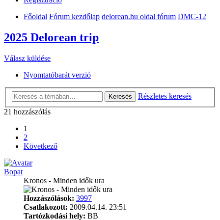
Főoldal
Fórum kezdőlap
delorean.hu oldal fórum
DMC-12
2025 Delorean trip
Válasz küldése
Nyomtatóbarát verzió
Részletes keresés
Keresés
21 hozzászólás
1
2
Következő
Bopat
Kronos - Minden idők ura
Hozzászólások:
3997
Csatlakozott:
2009.04.14. 23:51
Tartózkodási hely:
BB