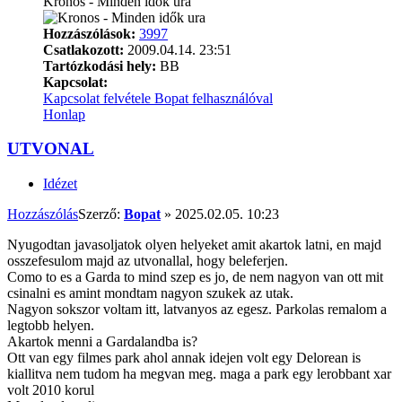
Kronos - Minden idők ura
Hozzászólások:
3997
Csatlakozott:
2009.04.14. 23:51
Tartózkodási hely:
BB
Kapcsolat:
Kapcsolat felvétele Bopat felhasználóval
Honlap
UTVONAL
Idézet
Hozzászólás
Szerző:
Bopat
»
2025.02.05. 10:23
Nyugodtan javasoljatok olyen helyeket amit akartok latni, en majd
osszefesulom majd az utvonallal, hogy beleferjen.
Como to es a Garda to mind szep es jo, de nem nagyon van ott mit
csinalni es amint mondtam nagyon szukek az utak.
Nagyon sokszor voltam itt, latvanyos az egesz. Parkolas remalom a
legtobb helyen.
Akartok menni a Gardalandba is?
Ott van egy filmes park ahol annak idejen volt egy Delorean is
kiallitva nem tudom ha megvan meg. maga a park egy lerobbant xar
volt 2010 korul