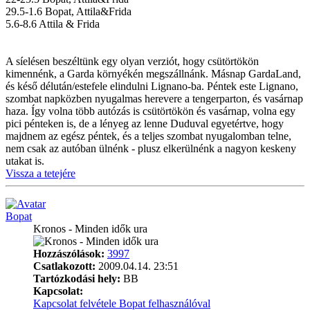
29.5-1.6 Bopat, Attila&Frida
5.6-8.6 Attila & Frida
A síelésen beszéltünk egy olyan verziót, hogy csütörtökön
kimennénk, a Garda környékén megszállnánk. Másnap GardaLand,
és késő délután/estefele elindulni Lignano-ba. Péntek este Lignano,
szombat napközben nyugalmas herevere a tengerparton, és vasárnap
haza. Így volna több autózás is csütörtökön és vasárnap, volna egy
pici pénteken is, de a lényeg az lenne Duduval egyetértve, hogy
majdnem az egész péntek, és a teljes szombat nyugalomban telne,
nem csak az autóban ülnénk - plusz elkerülnénk a nagyon keskeny
utakat is.
Vissza a tetejére
Bopat
Kronos - Minden idők ura
Hozzászólások:
3997
Csatlakozott:
2009.04.14. 23:51
Tartózkodási hely:
BB
Kapcsolat:
Kapcsolat felvétele Bopat felhasználóval