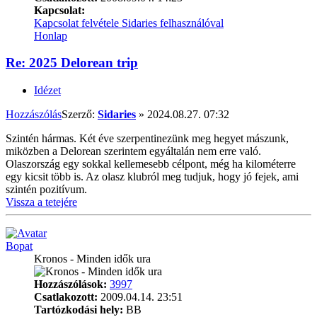
Kapcsolat:
Kapcsolat felvétele Sidaries felhasználóval
Honlap
Re: 2025 Delorean trip
Idézet
Hozzászólás
Szerző:
Sidaries
»
2024.08.27. 07:32
Szintén hármas. Két éve szerpentinezünk meg hegyet mászunk,
miközben a Delorean szerintem egyáltalán nem erre való.
Olaszország egy sokkal kellemesebb célpont, még ha kilométerre
egy kicsit több is. Az olasz klubról meg tudjuk, hogy jó fejek, ami
szintén pozitívum.
Vissza a tetejére
Bopat
Kronos - Minden idők ura
Hozzászólások:
3997
Csatlakozott:
2009.04.14. 23:51
Tartózkodási hely:
BB