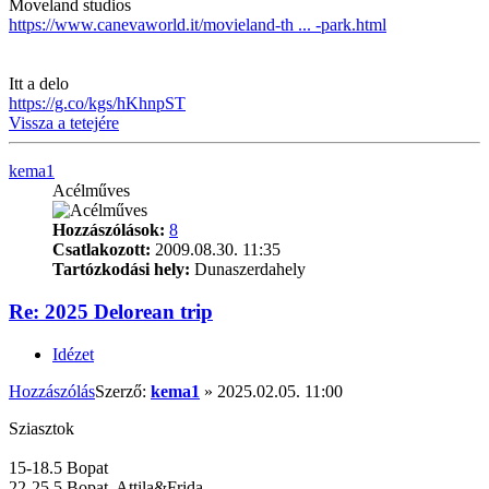
Moveland studios
https://www.canevaworld.it/movieland-th ... -park.html
Itt a delo
https://g.co/kgs/hKhnpST
Vissza a tetejére
kema1
Acélműves
Hozzászólások:
8
Csatlakozott:
2009.08.30. 11:35
Tartózkodási hely:
Dunaszerdahely
Re: 2025 Delorean trip
Idézet
Hozzászólás
Szerző:
kema1
»
2025.02.05. 11:00
Sziasztok
15-18.5 Bopat
22-25.5 Bopat, Attila&Frida