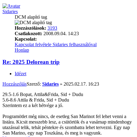
Sidaries
DCM alapító tag
Hozzászólások:
3193
Csatlakozott:
2008.09.04. 14:23
Kapcsolat:
Kapcsolat felvétele Sidaries felhasználóval
Honlap
Re: 2025 Delorean trip
Idézet
Hozzászólás
Szerző:
Sidaries
»
2025.02.17. 16:23
29.5-1.6 Bopat, Attila&Frida, Sid + Dudu
5.6-8.6 Attila & Frida, Sid + Dudu
Szerintem ez a két hétvége a jó.
Programötlet még nincs, de esetleg San Marinot fel lehet venni a
listára. Kicsit messzebb lesz, a csütörtök és a vasárnap mindenhogy
utazással telik, tehát péntekre és szombatra lehet tervezni. Egy nap
San Marino, egy nap Toszkána, és meg is vagyunk.