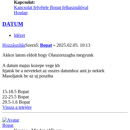
Kapcsolat:
Kapcsolat felvétele Bopat felhasználóval
Honlap
DATUM
Idézet
Hozzászólás
Szerző:
Bopat
»
2025.02.05. 10:13
Akkor latom eldolt hogy Olaszorszagba megyunk
A datum majus kozepe vege kb
Irjatok be a neveteket az osszes datumhoz ami jo nektek
Masoljatok be az uj posztba
15-18.5 Bopat
22-25.5 Bopat
29.5-1.6 Bopat
Vissza a tetejére
Bopat