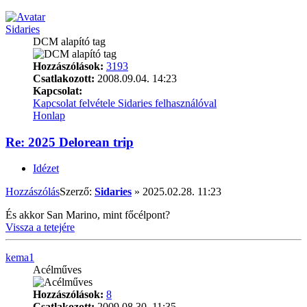
Sidaries
DCM alapító tag
Hozzászólások:
3193
Csatlakozott:
2008.09.04. 14:23
Kapcsolat:
Kapcsolat felvétele Sidaries felhasználóval
Honlap
Re: 2025 Delorean trip
Idézet
Hozzászólás
Szerző:
Sidaries
»
2025.02.28. 11:23
És akkor San Marino, mint főcélpont?
Vissza a tetejére
kema1
Acélműves
Hozzászólások:
8
Csatlakozott:
2009.08.30. 11:35