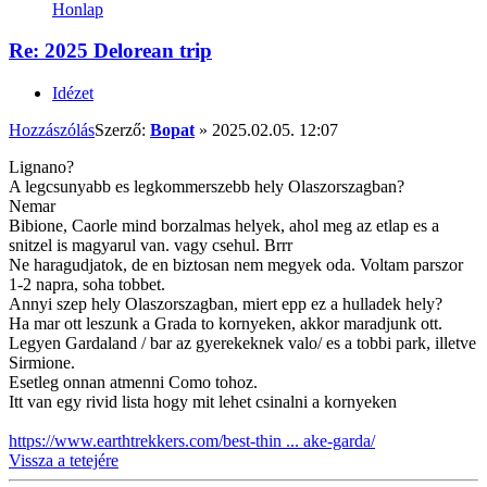
Honlap
Re: 2025 Delorean trip
Idézet
Hozzászólás
Szerző:
Bopat
»
2025.02.05. 12:07
Lignano?
A legcsunyabb es legkommerszebb hely Olaszorszagban?
Nemar
Bibione, Caorle mind borzalmas helyek, ahol meg az etlap es a
snitzel is magyarul van. vagy csehul. Brrr
Ne haragudjatok, de en biztosan nem megyek oda. Voltam parszor
1-2 napra, soha tobbet.
Annyi szep hely Olaszorszagban, miert epp ez a hulladek hely?
Ha mar ott leszunk a Grada to kornyeken, akkor maradjunk ott.
Legyen Gardaland / bar az gyerekeknek valo/ es a tobbi park, illetve
Sirmione.
Esetleg onnan atmenni Como tohoz.
Itt van egy rivid lista hogy mit lehet csinalni a kornyeken
https://www.earthtrekkers.com/best-thin ... ake-garda/
Vissza a tetejére