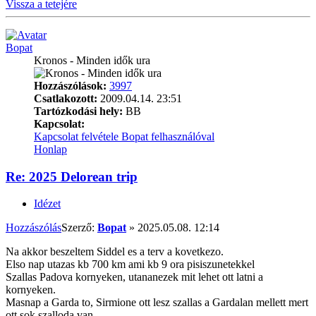
Vissza a tetejére
Bopat
Kronos - Minden idők ura
Hozzászólások:
3997
Csatlakozott:
2009.04.14. 23:51
Tartózkodási hely:
BB
Kapcsolat:
Kapcsolat felvétele Bopat felhasználóval
Honlap
Re: 2025 Delorean trip
Idézet
Hozzászólás
Szerző:
Bopat
»
2025.05.08. 12:14
Na akkor beszeltem Siddel es a terv a kovetkezo.
Elso nap utazas kb 700 km ami kb 9 ora pisiszunetekkel
Szallas Padova kornyeken, utananezek mit lehet ott latni a
kornyeken.
Masnap a Garda to, Sirmione ott lesz szallas a Gardalan mellett mert
ott sok szalloda van.